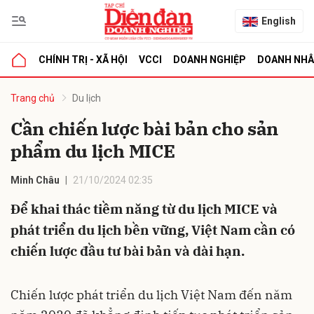
English
CHÍNH TRỊ - XÃ HỘI
VCCI
DOANH NGHIỆP
DOANH NH
bình luận
Trang chủ
Du lịch
Cần chiến lược bài bản cho sản
phẩm du lịch MICE
Minh Châu
21/10/2024 02:35
Để khai thác tiềm năng từ du lịch MICE và
phát triển du lịch bền vững, Việt Nam cần có
Hủy
G
chiến lược đầu tư bài bản và dài hạn.
Chiến lược phát triển du lịch Việt Nam đến năm