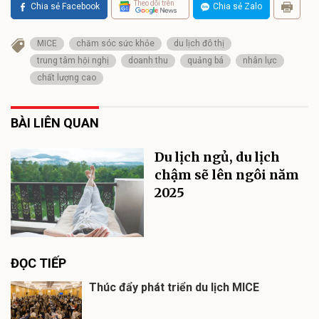
Theo dõi trên
Chia sẻ Facebook
Chia sẻ Zalo
MICE
chăm sóc sức khỏe
du lịch đô thị
trung tâm hội nghị
doanh thu
quảng bá
nhân lực
chất lượng cao
BÀI LIÊN QUAN
Du lịch ngủ, du lịch
chậm sẽ lên ngôi năm
2025
ĐỌC TIẾP
Thúc đẩy phát triển du lịch MICE