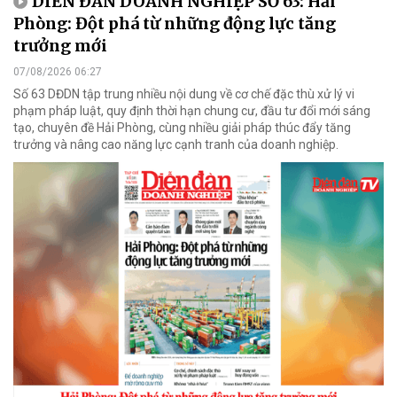
DIỄN ĐÀN DOANH NGHIỆP SỐ 63: Hải
Phòng: Đột phá từ những động lực tăng
trưởng mới
07/08/2026 06:27
Số 63 DĐDN tập trung nhiều nội dung về cơ chế đặc thù xử lý vi
phạm pháp luật, quy định thời hạn chung cư, đầu tư đổi mới sáng
tạo, chuyên đề Hải Phòng, cùng nhiều giải pháp thúc đẩy tăng
trưởng và nâng cao năng lực cạnh tranh của doanh nghiệp.