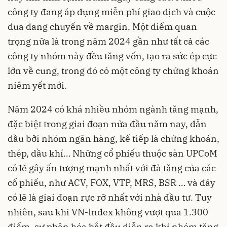
công ty đang áp dụng miễn phí giao dịch và cuộc
đua đang chuyển về margin. Một điểm quan
trọng nữa là trong năm 2024 gần như tất cả các
công ty nhóm này đều tăng vốn, tạo ra sức ép cực
lớn về cung, trong đó có một công ty chứng khoán
niêm yết mới.
Năm 2024 có khá nhiều nhóm ngành tăng mạnh,
đặc biệt trong giai đoạn nửa đầu năm nay, dẫn
đầu bởi nhóm ngân hàng, kế tiếp là chứng khoán,
thép, dầu khí… Những cổ phiếu thuộc sàn UPCoM
có lẽ gây ấn tượng mạnh nhất với đà tăng của các
cổ phiếu, như ACV, FOX, VTP, MRS, BSR … và đây
có lẽ là giai đoạn rực rỡ nhất với nhà đầu tư. Tuy
nhiên, sau khi VN-Index không vượt qua 1.300
điểm, sự phân hóa bắt đầu diễn ra khi nhóm tăng