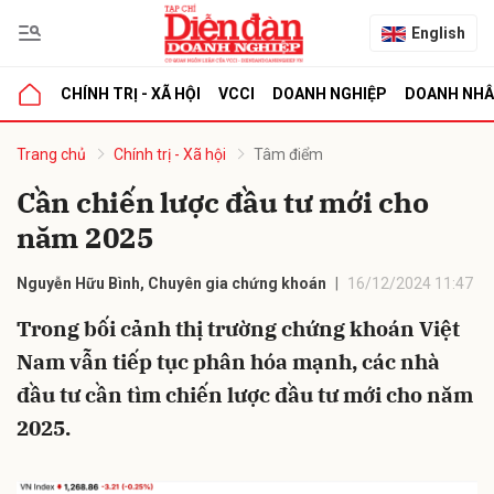
English
CHÍNH TRỊ - XÃ HỘI
VCCI
DOANH NGHIỆP
DOANH NH
bình luận
Trang chủ
Chính trị - Xã hội
Tâm điểm
Cần chiến lược đầu tư mới cho
năm 2025
Nguyễn Hữu Bình, Chuyên gia chứng khoán
16/12/2024 11:47
Trong bối cảnh thị trường chứng khoán Việt
Nam vẫn tiếp tục phân hóa mạnh, các nhà
Hủy
G
đầu tư cần tìm chiến lược đầu tư mới cho năm
2025.