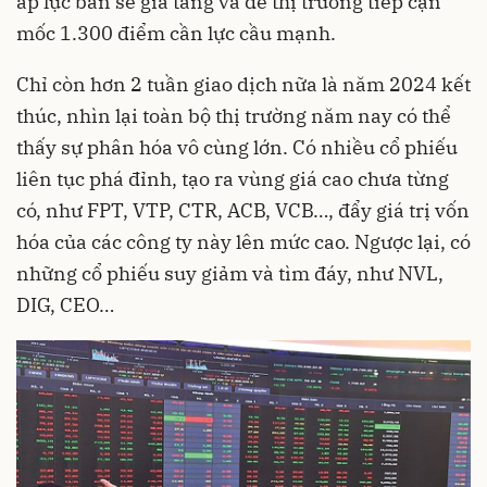
áp lực bán sẽ gia tăng và để thị trường tiếp cận
mốc 1.300 điểm cần lực cầu mạnh.
Chỉ còn hơn 2 tuần giao dịch nữa là năm 2024 kết
thúc, nhìn lại toàn bộ thị trường năm nay có thể
thấy sự phân hóa vô cùng lớn. Có nhiều cổ phiếu
liên tục phá đỉnh, tạo ra vùng giá cao chưa từng
có, như FPT, VTP, CTR, ACB, VCB…, đẩy giá trị vốn
hóa của các công ty này lên mức cao. Ngược lại, có
những cổ phiếu suy giảm và tìm đáy, như NVL,
DIG, CEO…