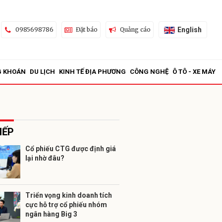
English
0985698786
Đặt báo
Quảng cáo
G KHOÁN
DU LỊCH
KINH TẾ ĐỊA PHƯƠNG
CÔNG NGHỆ
Ô TÔ - XE MÁY
IẾP
Cổ phiếu CTG được định giá
lại nhờ đâu?
ửi
Triển vọng kinh doanh tích
cực hỗ trợ cổ phiếu nhóm
ngân hàng Big 3