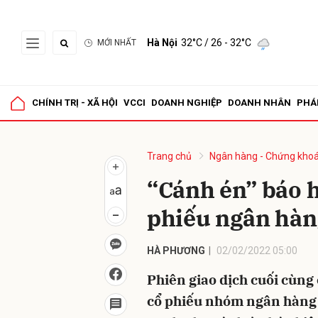
Hà Nội
32°C
/ 26 - 32°C
MỚI NHẤT
Gửi 
CHÍNH TRỊ - XÃ HỘI
VCCI
DOANH NGHIỆP
DOANH NHÂN
PHÁ
Trang chủ
Ngân hàng - Chứng kho
“Cánh én” báo h
phiếu ngân hàn
HÀ PHƯƠNG
02/02/2022 05:00
Phiên giao dịch cuối cùng
cổ phiếu nhóm ngân hàng 