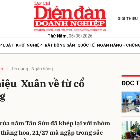
GIỚI THIỆU
bình luận
Thứ Năm,
06/08/2026
P LUẬT
KHỞI NGHIỆP
BẤT ĐỘNG SẢN
QUỐC TẾ
NGÂN HÀNG - CHỨN
án
Tín dụng - Ngân hàng
iệu Xuân về từ cổ
ĐỌC T
g
Hủy
G
 của năm Tân Sửu đã khép lại với nhóm
thăng hoa, 21/27 mã ngập trong sắc