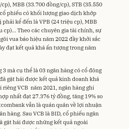
/cp), MBB (33.700 đồng/cp), STB (35.550
cổ phiếu có khối lượng giao dịch khớp
vị phải kể đến là VPB (24 triệu cp), MBB
ệu cp)… Theo các chuyên gia tài chính, sự
ngôi vua báo hiệu năm 2022 đầy khởi sắc
ày đạt kết quả khá ấn tượng trong năm
g 3 mà cụ thể là 03 ngân hàng có cổ đông
đã gặt hái được kết quả kinh doanh khá
ới riêng VCB năm 2021, ngân hàng ghi
hợp nhất đạt 27.376 tỷ đồng, tăng 19% so
etcombank vẫn là quán quân về lợi nhuận
ân hàng. Sau VCB là BID, cổ phiếu ngân
 gặt hái được những kết quả ngoài