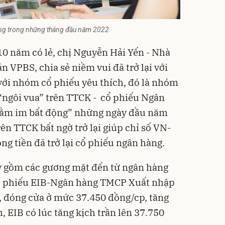
 hàng trong những tháng đầu năm 2022
0 năm có lẻ, chị Nguyễn Hải Yến - Nhà
 VPBS, chia sẻ niềm vui đã trở lại với
i với nhóm cổ phiếu yêu thích, đó là nhóm
ngôi vua” trên TTCK -
cổ phiếu Ngân
ằm im bất động” những ngày đầu năm
ên TTCK bất ngờ trở lại giúp chỉ số VN-
ng tiền đã trở lại cổ phiếu ngân hàng.
 gồm các gương mặt đến từ ngân hàng
cổ phiếu EIB-Ngân hàng TMCP Xuất nhập
 đóng cửa ở mức 37.450 đồng/cp, tăng
, EIB có lúc tăng kịch trần lên 37.750