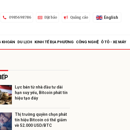
English
0985698786
Đặt báo
Quảng cáo
G KHOÁN
DU LỊCH
KINH TẾ ĐỊA PHƯƠNG
CÔNG NGHỆ
Ô TÔ - XE MÁY
IẾP
Lực bán từ nhà đầu tư dài
hạn suy yếu, Bitcoin phát tín
ửi
hiệu tạo đáy
Thị trường quyền chọn phát
tín hiệu Bitcoin có thể giảm
về 52.000 USD/BTC