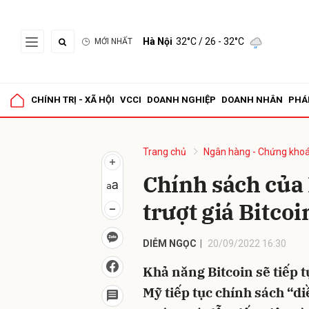
Hà Nội
32°C
/ 26 - 32°C
MỚI NHẤT
Gửi 
CHÍNH TRỊ - XÃ HỘI
VCCI
DOANH NGHIỆP
DOANH NHÂN
PHÁ
Trang chủ
Ngân hàng - Chứng kho
Chính sách của 
trượt giá Bitcoi
DIỄM NGỌC
20/09/2022 16:30
Khả năng Bitcoin sẽ tiếp t
Mỹ tiếp tục chính sách “diề