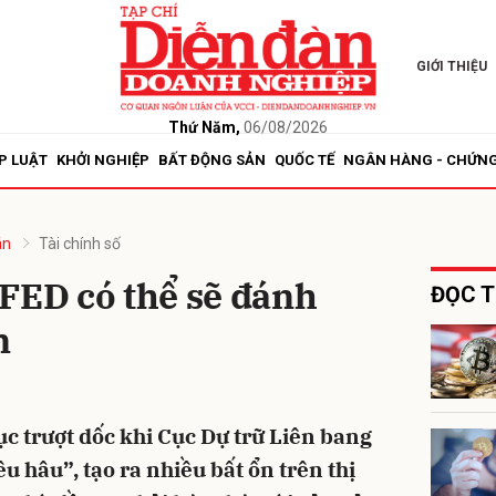
GIỚI THIỆU
bình luận
Thứ Năm,
06/08/2026
P LUẬT
KHỞI NGHIỆP
BẤT ĐỘNG SẢN
QUỐC TẾ
NGÂN HÀNG - CHỨN
án
Tài chính số
FED có thể sẽ đánh
ĐỌC T
n
Hủy
G
ục trượt dốc khi Cục Dự trữ Liên bang
u hâu”, tạo ra nhiều bất ổn trên thị