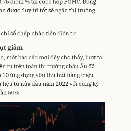
t 0,75 điểm % tại cuộc họp FOMC. Đồng
ạn được duy trì tốt sẽ ngăn thị trường
chỉ số chấp nhận tiền điện tử
sụt giảm
in, một báo cáo mới đây cho thấy, lượt tải
iện tử
trên toàn thị trường châu Âu đã
n 10 ứng dụng vốn thu hút hàng triệu
ữ liệu từ nửa đầu năm 2022 với cùng kỳ
gần 50%.