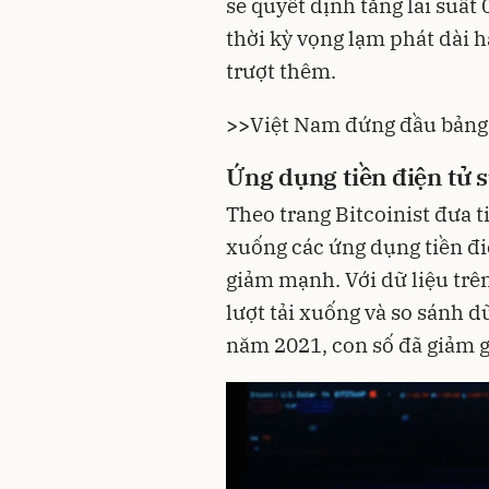
sẽ quyết định tăng lãi suấ
thời kỳ vọng lạm phát dài h
trượt thêm.
>>
Việt Nam đứng đầu bảng 
Ứng dụng tiền điện tử 
Theo trang Bitcoinist đưa t
xuống các ứng dụng
tiền đ
giảm mạnh. Với dữ liệu trê
lượt tải xuống và so sánh d
năm 2021, con số đã giảm 