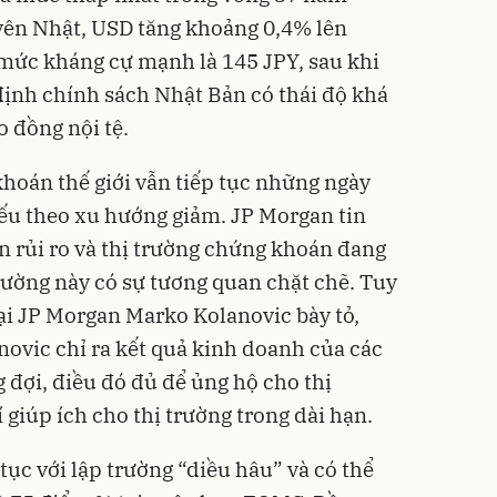
 yên Nhật, USD tăng khoảng 0,4% lên
mức kháng cự mạnh là 145 JPY, sau khi
ịnh chính sách Nhật Bản có thái độ khá
o đồng nội tệ.
khoán thế giới vẫn tiếp tục những ngày
ếu theo xu hướng giảm. JP Morgan tin
ản rủi ro và thị trường chứng khoán đang
 trường này có sự tương quan chặt chẽ. Tuy
ại JP Morgan Marko Kolanovic bày tỏ,
novic chỉ ra kết quả kinh doanh của các
đợi, điều đó đủ để ủng hộ cho thị
 giúp ích cho thị trường trong dài hạn.
tục với lập trường “diều hâu” và có thể