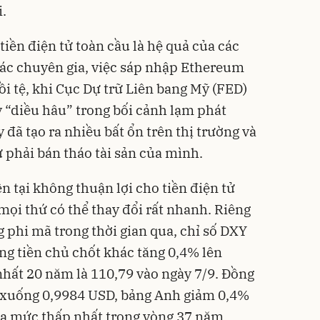
i.
tiền điện tử toàn cầu là hệ quả của các
 các chuyên gia, việc sáp nhập Ethereum
ồi tệ, khi Cục Dự trữ Liên bang Mỹ (FED)
ỳ “diều hâu” trong bối cảnh lạm phát
 đã tạo ra nhiều bất ổn trên thị trường và
 phải bán tháo tài sản của mình.
ện tại không thuận lợi cho tiền điện tử
mọi thứ có thể thay đổi rất nhanh. Riêng
g phi mã trong thời gian qua, chỉ số DXY
ng tiền chủ chốt khác tăng 0,4% lên
hất 20 năm là 110,79 vào ngày 7/9. Đồng
 xuống 0,9984 USD, bảng Anh giảm 0,4%
a mức thấp nhất trong vòng 37 năm