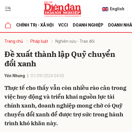
English
CHÍNH TRỊ - XÃ HỘI
VCCI
DOANH NGHIỆP
DOANH NH
bình luận
Trang chủ
Pháp luật
Nghiên cứu - Trao đổi
Đề xuất thành lập Quỹ chuyển
đổi xanh
Yến Nhung
01/09/2024 04:00
Thực tế cho thấy vẫn còn nhiều rào cản trong
việc huy động và triển khai nguồn lực tài
Hủy
G
chính xanh, doanh nghiệp mong chờ có Quỹ
chuyển đổi xanh để được trợ sức trong hành
trình khó khăn này.