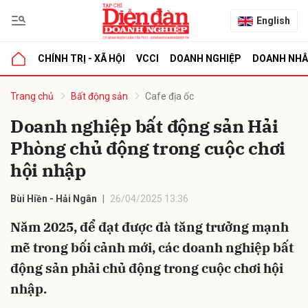
English
CHÍNH TRỊ - XÃ HỘI
VCCI
DOANH NGHIỆP
DOANH NH
bình luận
Trang chủ
Bất động sản
Cafe địa ốc
Doanh nghiệp bất động sản Hải
Phòng chủ động trong cuộc chơi
hội nhập
Bùi Hiền - Hải Ngân
26/04/2025 13:36
Năm 2025, để đạt được đà tăng trưởng mạnh
Hủy
G
mẽ trong bối cảnh mới, các doanh nghiệp bất
động sản phải chủ động trong cuộc chơi hội
nhập.