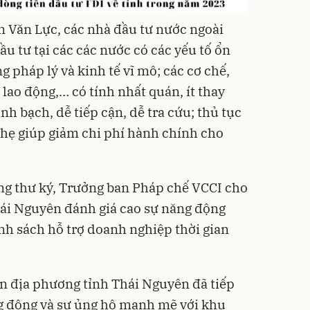
n Văn Lực, các nhà đầu tư nước ngoài
u tư tại các các nước có các yếu tố ổn
g pháp lý và kinh tế vĩ mô; các cơ chế,
 lao động,… có tính nhất quán, ít thay
nh bạch, dễ tiếp cận, dễ tra cứu; thủ tục
hẹ giúp giảm chi phí hành chính cho
g thư ký, Trưởng ban Pháp chế VCCI cho
hái Nguyên đánh giá cao sự năng động
nh sách hỗ trợ doanh nghiệp thời gian
n địa phương tỉnh Thái Nguyên đã tiếp
ng động và sự ủng hộ mạnh mẽ với khu