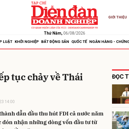
GIỚI THIỆU
bình luận
Thứ Năm,
06/08/2026
P LUẬT
KHỞI NGHIỆP
BẤT ĐỘNG SẢN
QUỐC TẾ
NGÂN HÀNG - CHỨN
ếp tục chảy về Thái
ĐỌC T
Hủy
G
23 14:00
h/thành dẫn đầu thu hút FDI cả nước năm
c đón nhận những dòng vốn đầu tư từ