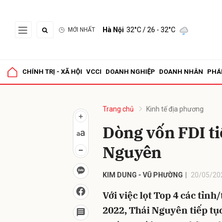
Hà Nội
32°C
/ 26 - 32°C
MỚI NHẤT
Gửi 
CHÍNH TRỊ - XÃ HỘI
VCCI
DOANH NGHIỆP
DOANH NHÂN
PHÁ
Trang chủ
Kinh tế địa phương
Dòng vốn FDI ti
Nguyên
KIM DUNG - VŨ PHƯỜNG
20/05/20
Với việc lọt Top 4 các tỉn
2022, Thái Nguyên tiếp tụ