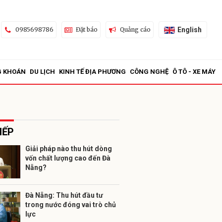
English
0985698786
Đặt báo
Quảng cáo
G KHOÁN
DU LỊCH
KINH TẾ ĐỊA PHƯƠNG
CÔNG NGHỆ
Ô TÔ - XE MÁY
IẾP
Giải pháp nào thu hút dòng
vốn chất lượng cao đến Đà
ửi
Nẵng?
Đà Nẵng: Thu hút đầu tư
trong nước đóng vai trò chủ
lực