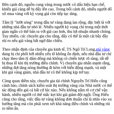
Bên cạnh đó, nguồn cung vàng trong nước có dấu hiệu hạn chế,
khiến giá càng dễ bị đẩy lên cao. Trong bối cảnh đó, nhiều người đổ
xô mua vàng với kỳ vọng giá còn tiếp tục tăng.
Tâm lý "lướt sóng" trong đầu tư vàng đang lan rộng, đặc biệt là với
những nhà đầu tư nhỏ lẻ. Nhiều người kỳ vọng chỉ trong một thời
gian ngắn có thể bán ra với giá cao hơn, thu lợi nhuận nhanh chóng.
Tuy nhiên, các chuyên gia cho rằng, đây có thể là một cái bẫy đầy
rủi ro nếu giá vàng bất ngờ đảo chiều.
Theo nhận định của chuyên gia kinh tế, TS Ngô Trí Long,
giá vàng
đang bị chi phối bởi nhiều yếu tố không ổn định, nếu nhà đầu tư chỉ
chạy theo tâm lý đám đông mà không có chiến lược rõ ràng, rất dễ
bị thua lỗ khi thị trường điều chỉnh. Vị chuyên gia nhấn mạnh rằng,
những đợt tăng nóng thường đi kèm với biến động mạnh, và một
khi giá vàng giảm, nhà đầu tư có thể không kịp trở tay.
Cùng quan điểm này, chuyên gia tài chính Nguyễn Trí Hiếu cũng
cảnh báo, chính sách kiểm soát thị trường vàng của Nhà nước có thể
tác động đến giá cả bất cứ lúc nào. Nếu không nắm rõ cơ chế vận
hành, nhiều người có thể mắc kẹt khi giá giảm đột ngột. Ông Hiếu
cũng cho rằng, việc đầu tư vàng không đơn thuần chỉ là nhìn vào xu
hướng tăng mà còn phải xem xét khả năng điều chỉnh và những rủi
ro tiềm ẩn.