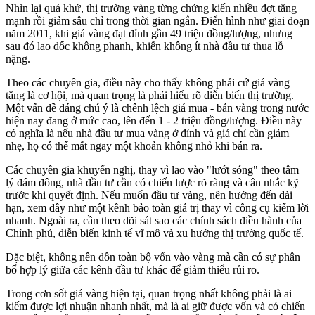
Nhìn lại quá khứ, thị trường vàng từng chứng kiến nhiều đợt tăng
mạnh rồi giảm sâu chỉ trong thời gian ngắn. Điển hình như giai đoạn
năm 2011, khi giá vàng đạt đỉnh gần 49 triệu đồng/lượng, nhưng
sau đó lao dốc không phanh, khiến không ít nhà đầu tư thua lỗ
nặng.
Theo các chuyên gia, điều này cho thấy không phải cứ giá vàng
tăng là cơ hội, mà quan trọng là phải hiểu rõ diễn biến thị trường.
Một vấn đề đáng chú ý là chênh lệch giá mua - bán vàng trong nước
hiện nay đang ở mức cao, lên đến 1 - 2 triệu đồng/lượng. Điều này
có nghĩa là nếu nhà đầu tư mua vàng ở đỉnh và giá chỉ cần giảm
nhẹ, họ có thể mất ngay một khoản không nhỏ khi bán ra.
Các chuyên gia khuyến nghị, thay vì lao vào "lướt sóng" theo tâm
lý đám đông, nhà đầu tư cần có chiến lược rõ ràng và cân nhắc kỹ
trước khi quyết định. Nếu muốn đầu tư vàng, nên hướng đến dài
hạn, xem đây như một kênh bảo toàn giá trị thay vì công cụ kiếm lời
nhanh. Ngoài ra, cần theo dõi sát sao các chính sách điều hành của
Chính phủ, diễn biến kinh tế vĩ mô và xu hướng thị trường quốc tế.
Đặc biệt, không nên dồn toàn bộ vốn vào vàng mà cần có sự phân
bổ hợp lý giữa các kênh đầu tư khác để giảm thiểu rủi ro.
Trong cơn sốt giá vàng hiện tại, quan trọng nhất không phải là ai
kiếm được lợi nhuận nhanh nhất, mà là ai giữ được vốn và có chiến