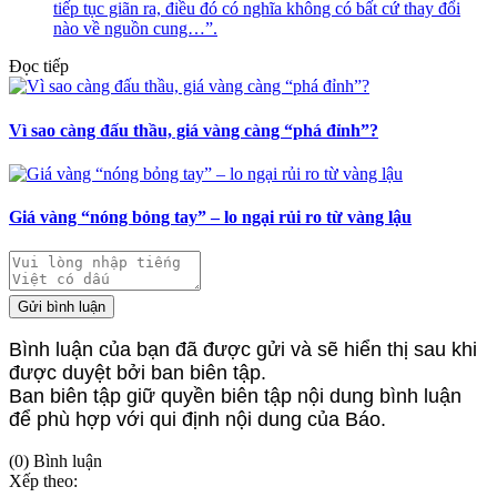
tiếp tục giãn ra, điều đó có nghĩa không có bất cứ thay đổi
nào về nguồn cung…”.
Đọc tiếp
Vì sao càng đấu thầu, giá vàng càng “phá đỉnh”?
Giá vàng “nóng bỏng tay” – lo ngại rủi ro từ vàng lậu
Gửi bình luận
Bình luận của bạn đã được gửi và sẽ hiển thị sau khi
được duyệt bởi ban biên tập.
Ban biên tập giữ quyền biên tập nội dung bình luận
để phù hợp với qui định nội dung của Báo.
(0) Bình luận
Xếp theo: