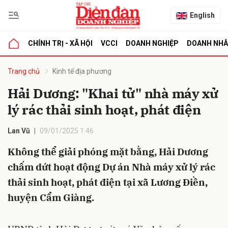
English
CHÍNH TRỊ - XÃ HỘI
VCCI
DOANH NGHIỆP
DOANH NH
bình luận
Trang chủ
Kinh tế địa phương
Hải Dương: "Khai tử" nhà máy xử
lý rác thải sinh hoạt, phát điện
Lan Vũ
09/01/2025 1:46
Không thể giải phóng mặt bằng, Hải Dương
chấm dứt hoạt động Dự án Nhà máy xử lý rác
Hủy
G
thải sinh hoạt, phát điện tại xã Lương Điền,
huyện Cẩm Giàng.