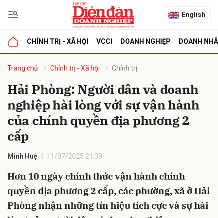
English
CHÍNH TRỊ - XÃ HỘI
VCCI
DOANH NGHIỆP
DOANH NH
bình luận
Trang chủ
Chính trị - Xã hội
Chính trị
Hải Phòng: Người dân và doanh
nghiệp hài lòng với sự vận hành
của chính quyền địa phương 2
cấp
Minh Huệ
11/07/2025 21:39
Hủy
G
Hơn 10 ngày chính thức vận hành chính
quyền địa phương 2 cấp, các phường, xã ở Hải
Phòng nhận những tín hiệu tích cực và sự hài