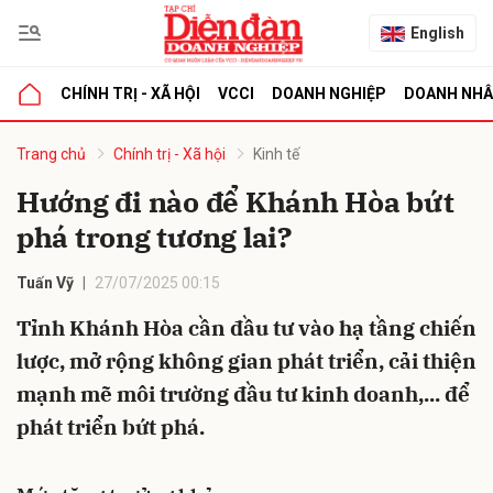
English
CHÍNH TRỊ - XÃ HỘI
VCCI
DOANH NGHIỆP
DOANH NH
bình luận
Trang chủ
Chính trị - Xã hội
Kinh tế
Hướng đi nào để Khánh Hòa bứt
phá trong tương lai?
Tuấn Vỹ
27/07/2025 00:15
Tỉnh Khánh Hòa cần đầu tư vào hạ tầng chiến
lược, mở rộng không gian phát triển, cải thiện
Hủy
G
mạnh mẽ môi trường đầu tư kinh doanh,... để
phát triển bứt phá.