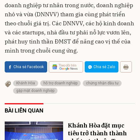
doanh nghiệp tư nhân trong nước, doanh nghiệp
nhỏ và vừa (DNNVV) tham gia cùng phát triển
theo chuỗi giá trị. Các DNNVV, các hộ kinh doanh
và các startups, nhà đầu tư phải nỗ lực vươn lên,
phát huy tinh thần ĐMST để nâng cao vị thế của
mình trong chuỗi cung ứng.
Theo dõi trên
Chia sẻ Facebook
Chia sẻ Zalo
Khánh Hòa
hỗ trợ doanh nghiệp
chứng nhận đầu tư
gặp mặt doanh nghiệp
BÀI LIÊN QUAN
Khánh Hòa đặt mục
tiêu trở thành thành