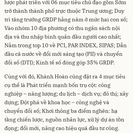
lược phát triển với 06 mục tiêu chủ đạo gồm Sớm
trở thành thành phố trực thuộc Trung ương; Duy
trì tăng trưởng GRDP hằng năm ở mức hai con số;
Vào nhóm 10 địa phương có thu ngân sách nội
địa và thu nhập bình quân đầu người cao nhất;
Nằm trong top 10 về PCI, PAR INDEX, SIPAS; Dẫn
đầu cả nước về đổi mới sáng tạo (PII) và chuyển
đổi số (DTI); Kinh tế số đóng góp 35% GRDP.
Cùng với đó, Khánh Hoàn cũng đặt ra 4 mục tiêu
cụ thể là Phát triển mạnh bốn trụ cột: công
nghiệp – năng lượng; du lịch – dịch vụ; đô thị; xây
dựng; Đột phá về khoa học – công nghệ và
chuyển đổi số; Khơi thông ba điểm nghẽn: hạ
tầng chiến lược, nguồn nhân lực, xử lý dự án tồn
đọng; đổi mới, nâng cao hiệu quả đầu tư công.