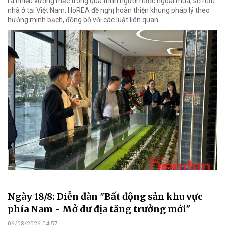
ra nhiều vướng mắc trong quá trình người nước ngoài mua, sở hữu
nhà ở tại Việt Nam. HoREA đề nghị hoàn thiện khung pháp lý theo
hướng minh bạch, đồng bộ với các luật liên quan.
Ngày 18/8: Diễn đàn "Bất động sản khu vực
phía Nam - Mở dư địa tăng trưởng mới"
06/08/2026 04:57