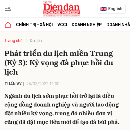
English
CHÍNH TRỊ - XÃ HỘI
VCCI
DOANH NGHIỆP
DOANH NH
bình luận
Trang chủ
Du lịch
Phát triển du lịch miền Trung
(Kỳ 3): Kỳ vọng đà phục hồi du
lịch
TUẤN VỸ
24/03/2022 11:00
Ngành du lịch sớm phục hồi trở lại là điều
Hủy
G
cộng đồng doanh nghiệp và người lao động
đặt nhiều kỳ vọng, trong đó nhiều đơn vị
cũng đã đặt mục tiêu mới để tạo đà bứt phá.