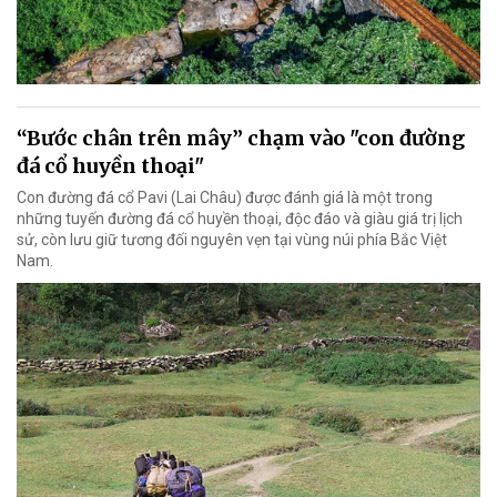
“Bước chân trên mây” chạm vào "con đường
đá cổ huyền thoại"
Con đường đá cổ Pavi (Lai Châu) được đánh giá là một trong
những tuyến đường đá cổ huyền thoại, độc đáo và giàu giá trị lịch
sử, còn lưu giữ tương đối nguyên vẹn tại vùng núi phía Bắc Việt
Nam.