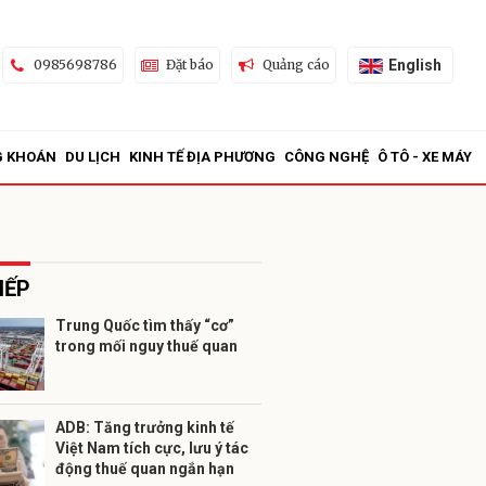
English
0985698786
Đặt báo
Quảng cáo
G KHOÁN
DU LỊCH
KINH TẾ ĐỊA PHƯƠNG
CÔNG NGHỆ
Ô TÔ - XE MÁY
IẾP
Trung Quốc tìm thấy “cơ”
trong mối nguy thuế quan
ửi
ADB: Tăng trưởng kinh tế
Việt Nam tích cực, lưu ý tác
động thuế quan ngắn hạn