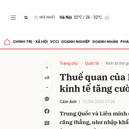
Hà Nội
32°C
/ 26 - 32°C
MỚI NHẤT
Gửi 
CHÍNH TRỊ - XÃ HỘI
VCCI
DOANH NGHIỆP
DOANH NHÂN
PHÁ
Trang chủ
Quốc tế
Kinh tế thế gi
Thuế quan của 
kinh tế tăng cư
Cẩm Anh
12/04/2025 03:28
Trung Quốc và Liên minh c
căng thẳng, như nhập khẩu