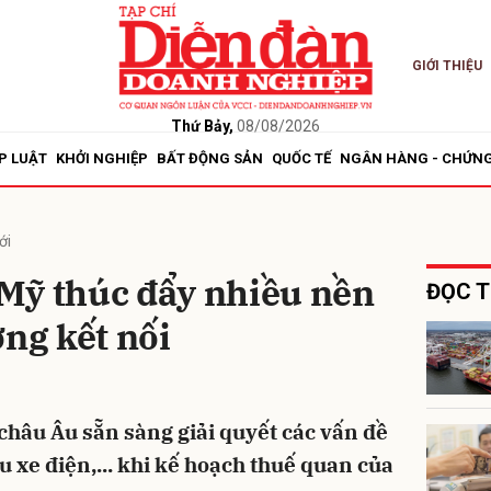
GIỚI THIỆU
bình luận
Thứ Bảy,
08/08/2026
P LUẬT
KHỞI NGHIỆP
BẤT ĐỘNG SẢN
QUỐC TẾ
NGÂN HÀNG - CHỨN
ới
Mỹ thúc đẩy nhiều nền
ĐỌC T
ờng kết nối
Hủy
G
hâu Âu sẵn sàng giải quyết các vấn đề
 xe điện,... khi kế hoạch thuế quan của