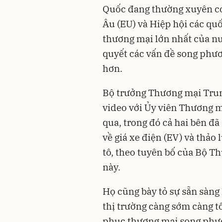
Quốc đang thường xuyên có
Âu (EU) và Hiệp hội các qu
thương mại lớn nhất của nướ
quyết các vấn đề song phư
hơn.
Bộ trưởng Thương mại Trun
video với Ủy viên Thương m
qua, trong đó cả hai bên đã
về giá xe điện (EV) và thảo 
tô, theo tuyên bố của Bộ 
này.
Họ cũng bày tỏ sự sẵn sàng
thị trường càng sớm càng tố
phục thương mại song phươ