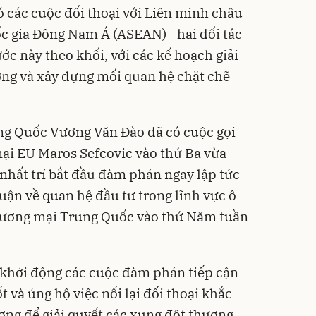
 các cuộc đối thoại với Liên minh châu
ốc gia Đông Nam Á (ASEAN) - hai đối tác
c này theo khối, với các kế hoạch giải
ơng và xây dựng mối quan hệ chặt chẽ
g Quốc Vương Văn Đào đã có cuộc gọi
ại EU Maros Sefcovic vào thứ Ba vừa
 nhất trí bắt đầu đàm phán ngay lập tức
luận về quan hệ đầu tư trong lĩnh vực ô
Thương mại Trung Quốc vào thứ Năm tuần
 khởi động các cuộc đàm phán tiếp cận
t và ủng hộ việc nối lại đối thoại khắc
ng để giải quyết các xung đột thương