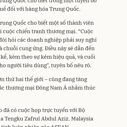
rung Quốc cho biết trong một tuyên bố
huế đối với hàng hóa Trung Quốc.
rung Quốc cho biết một số thành viên
i cuộc chiến tranh thương mại. “Cuộc
đòi hỏi các doanh nghiệp phải suy nghĩ
và chuỗi cung ứng. Điều này sẽ dẫn đến
 kể, kèm theo sự kém hiệu quả, và cuối
ho người tiêu dùng", tuyên bố nêu rõ.
n thứ hai thế giới – cũng đang tăng
i tác thương mại Đông Nam Á nhằm thúc
 đã có cuộc họp trực tuyến với Bộ
a Tengku Zafrul Abdul Aziz. Malaysia
ủ tịch luân phiên của ASEAN.