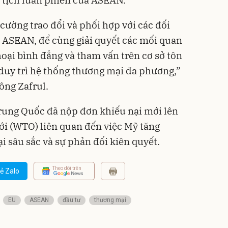
cường trao đổi và phối hợp với các đối
 ASEAN, để cùng giải quyết các mối quan
oại bình đẳng và tham vấn trên cơ sở tôn
duy trì hệ thống thương mại đa phương,”
ông Zafrul.
rung Quốc đã nộp đơn khiếu nại mới lên
i (WTO) liên quan đến việc Mỹ tăng
i sâu sắc và sự phản đối kiên quyết.
Theo dõi trên
ẻ Zalo
EU
ASEAN
đầu tư
thương mại