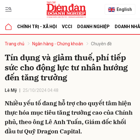
English
CHÍNH TRỊ - XÃ HỘI
VCCI
DOANH NGHIỆP
DOANH NH
bình luận
Trang chủ
Ngân hàng - Chứng khoán
Chuyên đề
Tín dụng và giảm thuế, phí tiếp
sức cho động lực tư nhân hướng
đến tăng trưởng
Lê Mỹ
25/10/2024 04:48
Nhiều yếu tố đang hỗ trợ cho quyết tâm hiện
Hủy
G
thực hóa mục tiêu tăng trưởng cao của Chính
phủ, theo ông Lê Anh Tuấn, Giám đốc khối
đầu tư Quỹ Dragon Capital.