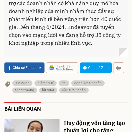
trợ các doanh nhân có khả năng quy mô hóa
doanh nghiệp của mình nhằm thúc đẩy sự
phát triển kinh tế bền vững trên hơn 40 quốc
gia. Đến tháng 6/2024, Endeavor đã tuyển
chọn vào mạng lưới và đang hỗ trợ 35 công ty
khởi nghiệp trong nhiều lĩnh vực.
Theo dõi trên
Chia sẻ Facebook
Chia sẻ Zalo
Tín dụng
giảm thuế
phí
động lực tư nhân
tăng trưởng
lãi suất
đầu tư tư nhân
BÀI LIÊN QUAN
Huy động vốn tăng tạo
thuận lợi cho tăng