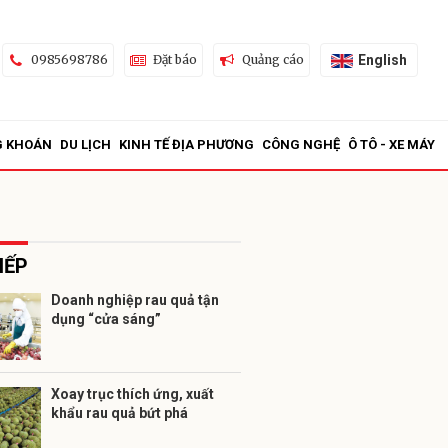
English
0985698786
Đặt báo
Quảng cáo
G KHOÁN
DU LỊCH
KINH TẾ ĐỊA PHƯƠNG
CÔNG NGHỆ
Ô TÔ - XE MÁY
IẾP
Doanh nghiệp rau quả tận
dụng “cửa sáng”
ửi
Xoay trục thích ứng, xuất
khẩu rau quả bứt phá