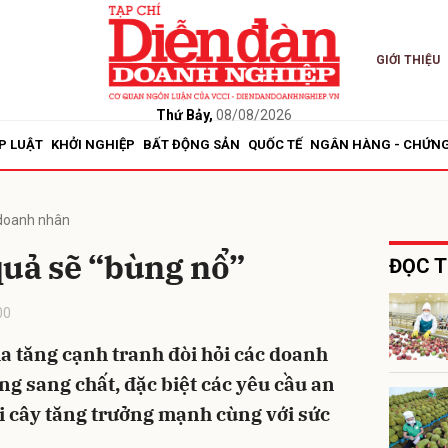
GIỚI THIỆU
bình luận
Thứ Bảy,
08/08/2026
P LUẬT
KHỞI NGHIỆP
BẤT ĐỘNG SẢN
QUỐC TẾ
NGÂN HÀNG - CHỨN
doanh nhân
quả sẽ “bùng nổ”
ĐỌC T
00
Hủy
G
a tăng cạnh tranh đòi hỏi các doanh
ng sang chất, đặc biệt các yêu cầu an
ái cây tăng trưởng mạnh cùng với sức