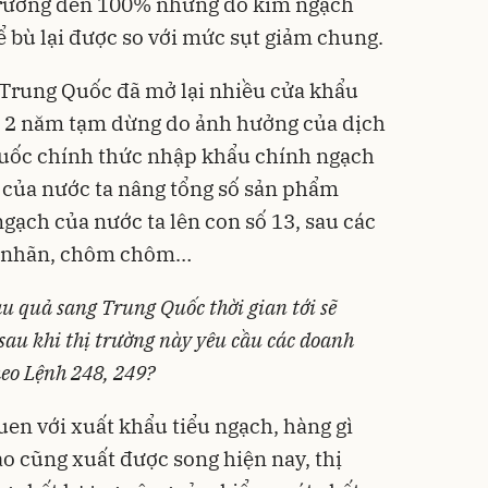
 trưởng đến 100% nhưng do kim ngạch
 bù lại được so với mức sụt giảm chung.
 Trung Quốc đã mở lại nhiều cửa khẩu
au 2 năm tạm dừng do ảnh hưởng của dịch
Quốc chính thức nhập khẩu chính ngạch
 của nước ta nâng tổng số sản phẩm
gạch của nước ta lên con số 13, sau các
, nhãn, chôm chôm…
au quả sang Trung Quốc thời gian tới sẽ
sau khi thị trường này yêu cầu các doanh
heo Lệnh 248, 249?
en với xuất khẩu tiểu ngạch, hàng gì
ào cũng xuất được song hiện nay, thị