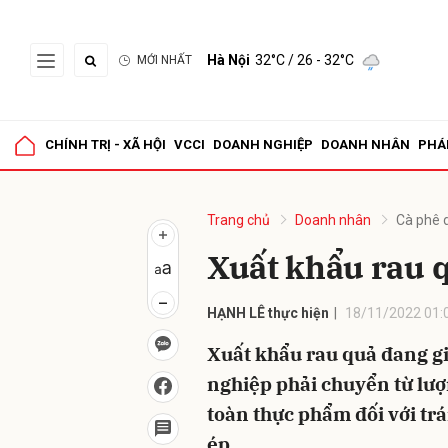
Hà Nội
32°C
/ 26 - 32°C
MỚI NHẤT
Gửi 
CHÍNH TRỊ - XÃ HỘI
VCCI
DOANH NGHIỆP
DOANH NHÂN
PHÁ
Trang chủ
Doanh nhân
Cà phê 
Xuất khẩu rau 
HẠNH LÊ thực hiện
18/11/2022 01:
Xuất khẩu rau quả đang gi
nghiệp phải chuyển từ lượ
toàn thực phẩm đối với tr
ép.