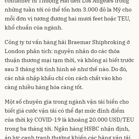
container từ Thượng Hải đến Los Angeles trong
những tuần tới có thể tốn hơn 3.000 đô la Mỹ cho
mỗi đơn vị tương đương hai mươi feet hoặc TEU,
khổ chuẩn của ngành.
Công ty tư vấn hàng hải Braemar Shipbroking ở
London phân tích: nguyên nhân do các thỏa
thuận thương mại tạm thời, và không ai biết trước
sau 3 tháng tới tình hình sẽ như thế nào. Do đó,
các nhà nhập khẩu chỉ còn cách chất vào kho
càng nhiều hàng hóa càng tốt.
Một số chuyên gia trong ngành vận tải biển cho
biết giá cước vận tải có thể đạt mức đỉnh điểm
của thời kỳ COVID-19 là khoảng 20.000 USD/TEU
trong ba tháng tới. Ngân hàng HSBC nhận định,
áp lực cạnh tranh thường khiến các hãng vận tải