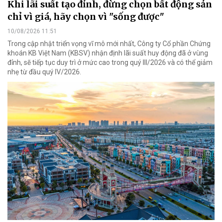
Khi lãi suất tạo đỉnh, đừng chọn bất động sản
chỉ vì giá, hãy chọn vì "sống được"
10/08/2026 11:51
Trong cập nhật triển vọng vĩ mô mới nhất, Công ty Cổ phần Chứng
khoán KB Việt Nam (KBSV) nhận định lãi suất huy động đã ở vùng
đỉnh, sẽ tiếp tục duy trì ở mức cao trong quý III/2026 và có thể giảm
nhẹ từ đầu quý IV/2026.