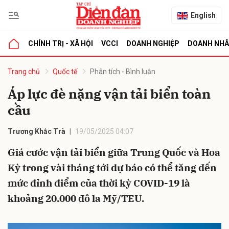
English
CHÍNH TRỊ - XÃ HỘI
VCCI
DOANH NGHIỆP
DOANH NH
bình luận
Trang chủ
Quốc tế
Phân tích - Bình luận
Áp lực đè nặng vận tải biển toàn
cầu
Trương Khắc Trà
19/05/2025 04:07
Giá cước vận tải biển giữa Trung Quốc và Hoa
Kỳ trong vài tháng tới dự báo có thể tăng đến
Hủy
G
mức đỉnh điểm của thời kỳ COVID-19 là
khoảng 20.000 đô la Mỹ/TEU.