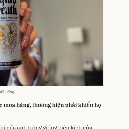
g đồ uống
c mua hàng, thương hiệu phải khiến họ
thị của anh trông giống biên kịch của