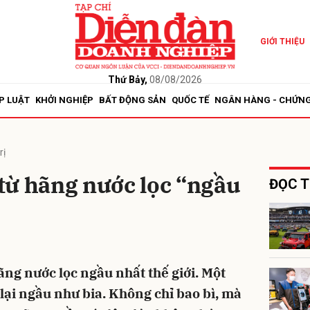
GIỚI THIỆU
bình luận
Thứ Bảy,
08/08/2026
P LUẬT
KHỞI NGHIỆP
BẤT ĐỘNG SẢN
QUỐC TẾ
NGÂN HÀNG - CHỨN
rị
ị từ hãng nước lọc “ngầu
ĐỌC T
Hủy
G
ãng nước lọc ngầu nhất thế giới. Một
ại ngầu như bia. Không chỉ bao bì, mà