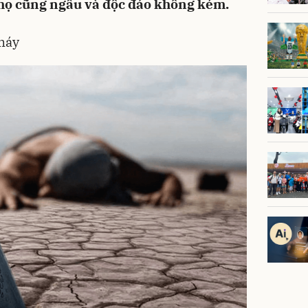
 họ cũng ngầu và độc đáo không kém.
 máy