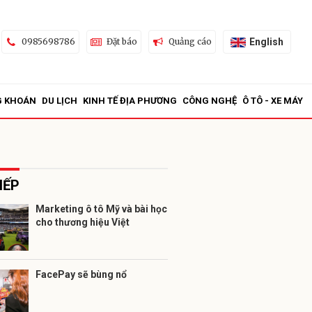
English
0985698786
Đặt báo
Quảng cáo
G KHOÁN
DU LỊCH
KINH TẾ ĐỊA PHƯƠNG
CÔNG NGHỆ
Ô TÔ - XE MÁY
IẾP
Marketing ô tô Mỹ và bài học
cho thương hiệu Việt
ửi
FacePay sẽ bùng nổ