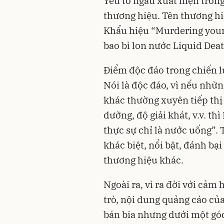
Yếu tố ngầu xuất hiện tron
thương hiệu. Tên thương hiệ
Khẩu hiệu “Murdering your t
bao bì lon nước Liquid De
Điểm độc đáo trong chiến lư
Nói là độc đáo, vì nếu nhữ
khác thường xuyên tiếp thị
dưỡng, độ giải khát, v.v. t
thực sự chỉ là nước uống”.
khác biệt, nổi bật, đánh b
thương hiệu khác.
Ngoài ra, vì ra đời với cảm
trò, nội dung quảng cáo củ
bán bia nhưng dưới một góc