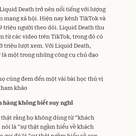
iquid Death trở nên nổi tiếng với lượng
ên mạng xã hội. Hiện nay kênh TikTok và
 triệu người theo dõi. Liquid Death thu
 từ các video trên TikTok, trong đó có
 triệu lượt xem. Với Liquid Death,
y là một trong những công cụ chủ đạo
 họ cũng đem đến một vài bài học thú vị
 tham khảo
h hàng không biết suy nghĩ
ự thật rằng họ không dùng từ “khách
 nói là “sự thật ngầm hiểu về khách
ọ gọi đó là “sự thật ngầm hiểu về con