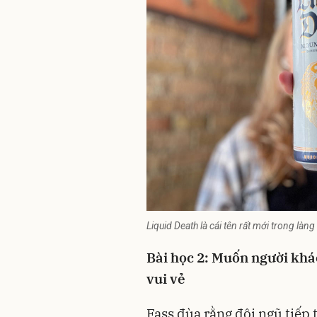
Liquid Death là cái tên rất mới trong làn
Bài học 2: Muốn người khá
vui vẻ
Fass đùa rằng đội ngũ tiếp 