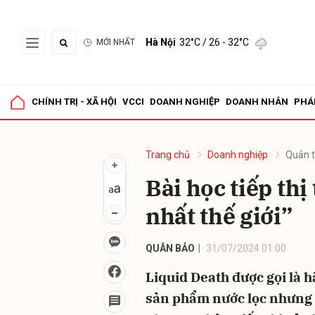
Hà Nội
32°C
/ 26 - 32°C
MỚI NHẤT
Gửi 
CHÍNH TRỊ - XÃ HỘI
VCCI
DOANH NGHIỆP
DOANH NHÂN
PHÁ
Trang chủ
Doanh nghiệp
Quản t
Bài học tiếp th
nhất thế giới”
QUÂN BẢO
31/07/2024 01:00
Liquid Death được gọi là h
sản phẩm nước lọc nhưng l