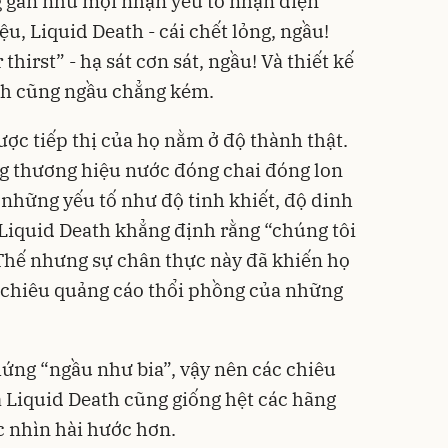
g gần như mọi nhận yếu tố nhận diện
u, Liquid Death - cái chết lỏng, ngầu!
hirst” - hạ sát cơn sát, ngầu! Và thiết kế
ath cũng ngầu chẳng kém.
ợc tiếp thị của họ nằm ở độ thành thật.
ng thương hiệu nước đóng chai đóng lon
 những yếu tố như độ tinh khiết, độ dinh
hì Liquid Death khẳng định rằng “chúng tôi
 Thế nhưng sự chân thực này đã khiến họ
ại chiêu quảng cáo thổi phồng của những
 hứng “ngầu như bia”, vậy nên các chiêu
a Liquid Death cũng giống hệt các hãng
 nhìn hài hước hơn.