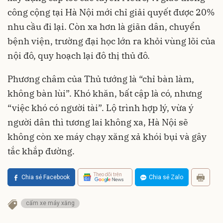
công cộng tại Hà Nội mới chỉ giải quyết được 20%
nhu cầu đi lại. Còn xa hơn là giãn dân, chuyển
bệnh viện, trường đại học lớn ra khỏi vùng lõi của
nội đô, quy hoạch lại đô thị thủ đô.
Phương châm của Thủ tướng là “chỉ bàn làm,
không bàn lùi”. Khó khăn, bất cập là có, nhưng
“việc khó có người tài”. Lộ trình hợp lý, vừa ý
người dân thì tương lai không xa, Hà Nội sẽ
không còn xe máy chạy xăng xả khói bụi và gây
tắc khắp đường.
Theo dõi trên
Chia sẻ Facebook
Chia sẻ Zalo
cấm xe máy xăng