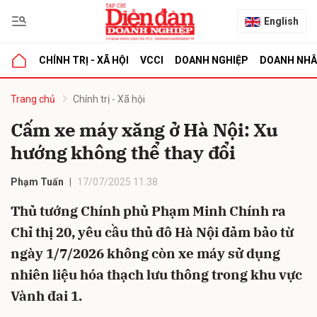
English
CHÍNH TRỊ - XÃ HỘI
VCCI
DOANH NGHIỆP
DOANH NH
bình luận
Trang chủ
Chính trị - Xã hội
Cấm xe máy xăng ở Hà Nội: Xu
hướng không thể thay đổi
Phạm Tuấn
17/07/2025 11:38
Thủ tướng Chính phủ Phạm Minh Chính ra
Chỉ thị 20, yêu cầu thủ đô Hà Nội đảm bảo từ
Hủy
G
ngày 1/7/2026 không còn xe máy sử dụng
nhiên liệu hóa thạch lưu thông trong khu vực
Vành đai 1.