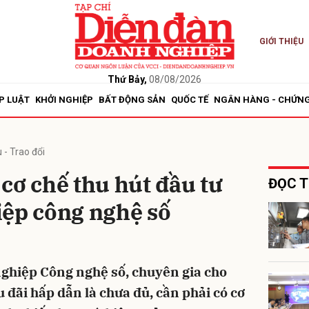
GIỚI THIỆU
bình luận
Thứ Bảy,
08/08/2026
P LUẬT
KHỞI NGHIỆP
BẤT ĐỘNG SẢN
QUỐC TẾ
NGÂN HÀNG - CHỨN
 - Trao đổi
cơ chế thu hút đầu tư
ĐỌC T
iệp công nghệ số
Hủy
G
nghiệp Công nghệ số, chuyên gia cho
u đãi hấp dẫn là chưa đủ, cần phải có cơ