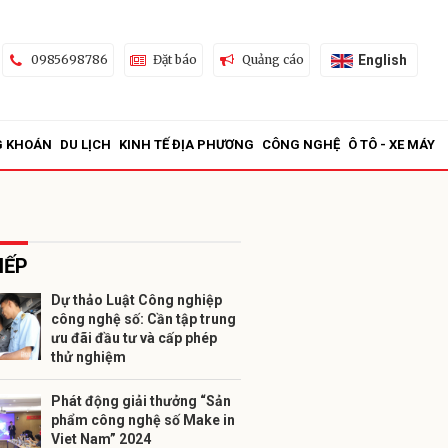
English
0985698786
Đặt báo
Quảng cáo
G KHOÁN
DU LỊCH
KINH TẾ ĐỊA PHƯƠNG
CÔNG NGHỆ
Ô TÔ - XE MÁY
IẾP
Dự thảo Luật Công nghiệp
công nghệ số: Cần tập trung
ửi
ưu đãi đầu tư và cấp phép
thử nghiệm
Phát động giải thưởng “Sản
phẩm công nghệ số Make in
Viet Nam” 2024