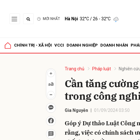
Hà Nội
32°C
/ 26 - 32°C
MỚI NHẤT
Gửi 
CHÍNH TRỊ - XÃ HỘI
VCCI
DOANH NGHIỆP
DOANH NHÂN
PHÁ
Trang chủ
Pháp luật
Nghiên cứu
Cần tăng cường 
trong công ngh
Gia Nguyễn
01/09/2024 03:50
Góp ý Dự thảo Luật Công 
rằng, việc có chính sách ư