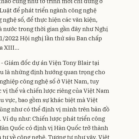
 thảo cũng như tờ trình mới chỉ dừng ở
ủa Luật để phát triển ngành công nghệ
 nghệ số, để thực hiện các văn kiện,
 nước trong thời gian gần đây như Nghị
/2022 Hội nghị lần thứ sáu Ban chấp
XIII...
 Giám đốc dự án Viện Tony Blair tại
êu là những định hướng quan trọng cho
 nghiệp công nghệ số ở Việt Nam, tuy
 vị thế và chiến lược riêng của Việt Nam
hu vực, bao gồm sự khác biệt mà Việt
g như có thể định vị mình trên bản đồ
o. Ví dụ như: Chiến lược phát triển công
Hàn Quốc có định vị Hàn Quốc trở thành
tư về công nghệ. Tương tự như vậy, Việt