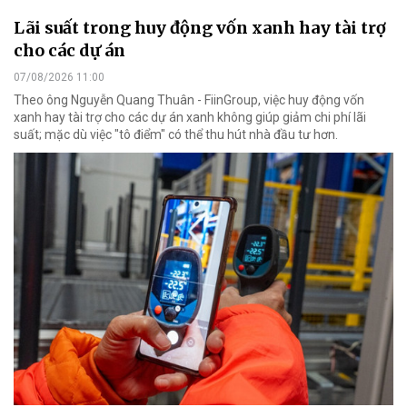
Lãi suất trong huy động vốn xanh hay tài trợ
cho các dự án
07/08/2026 11:00
Theo ông Nguyễn Quang Thuân - FiinGroup, việc huy động vốn
xanh hay tài trợ cho các dự án xanh không giúp giảm chi phí lãi
suất; mặc dù việc "tô điểm" có thể thu hút nhà đầu tư hơn.