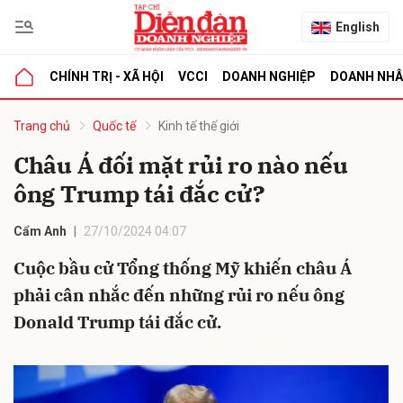
English
CHÍNH TRỊ - XÃ HỘI
VCCI
DOANH NGHIỆP
DOANH NH
bình luận
Trang chủ
Quốc tế
Kinh tế thế giới
Châu Á đối mặt rủi ro nào nếu
ông Trump tái đắc cử?
Cẩm Anh
27/10/2024 04:07
Cuộc bầu cử Tổng thống Mỹ khiến châu Á
phải cân nhắc đến những rủi ro nếu ông
Hủy
G
Donald Trump tái đắc cử.