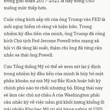
trong giai đoạn 2017-2021 là đẩy đồng USD
xuống mức thấp hơn.
Cuộc công kích sắp tới của ông Trump vào FED là
mối nguy hiểm rõ ràng và hiện hữu. Trong
nhiệm kỳ đầu tiên của mình, ông Trump đã công
kích Chủ tịch Fed Jerome Powell trên mạng xã
hội vì đã tăng lãi suất, thậm chí ông đã từng cân
nhắc sa thải ông Powell.
Cựu Tổng thống Mỹ có thể sẽ xem xét lại ý định
trong nhiệm kỳ đầu tiên của mình là hủy bỏ một
phần khoản nợ mà Mỹ nợ Bắc Kinh hoặc bất kỳ
chính phủ nào từ chối nhượng bộ. Động thái này
sẽ làm các chủ nợ châu Á của Washington phải
cân nhắc kỹ về việc nắm giữ khối lượng khổng lồ
trái phiếu Kho bạc Mỹ trị giá hàng nghìn tỷ USD.