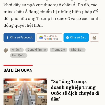
khơi dậy sự ngờ vực thực sự ở châu Á. Do đó, các
nước châu Á đang chuẩn bị những biện pháp để
đối phó nếu ông Trump tái đắc cử và có các hành
động quyết liệt hơn.
Theo dõi trên
Chia sẻ Facebook
Chia sẻ Zalo
châu Á
Donald Trump
Trump 2.0
Nhật Bản
Hàn Quốc
BÀI LIÊN QUAN
“Sợ” ông Trump,
doanh nghiệp Trung
Quốc sẽ dịch chuyển đi
đâu?