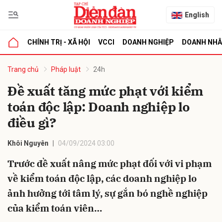
English
CHÍNH TRỊ - XÃ HỘI
VCCI
DOANH NGHIỆP
DOANH NH
bình luận
Trang chủ
Pháp luật
24h
Đề xuất tăng mức phạt với kiểm
toán độc lập: Doanh nghiệp lo
điều gì?
Khôi Nguyên
04/09/2024 03:00
Trước đề xuất nâng mức phạt đối với vi phạm
Hủy
G
về kiểm toán độc lập, các doanh nghiệp lo
ảnh hưởng tới tâm lý, sự gắn bó nghề nghiệp
của kiểm toán viên…