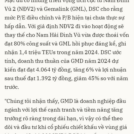
Mặc dù có những triển vọng tích cực từ Nam Đình
Vũ 2 (NĐV2) và Gemalink (GML), DSC cho rằng
mức P/E điều chỉnh và P/B hiện tại chưa thực sự
hấp dẫn. Với giả định NĐV2 đi vào hoạt động sẽ
thay thế cho Nam Hải Đình Vũ vừa được thoái vốn
đạt 80% công suất và GML hồi phục đáng kể, ghi
nhận 1,4 triệu TEUs trong năm 2024. DSC ước
tính, doanh thu thuần của GMD năm 2024 dự
kiến đạt đạt 4.064 tỷ đồng, tăng 6% và lợi nhuận
sau thuế đạt 1.392 tỷ đồng, giảm 45% so với năm
trước.
"Chúng tôi nhận thấy, GMD là doanh nghiệp đầu
ngành với lợi thế cạnh tranh và tiềm năng tăng
trưởng rõ ràng trong dài hạn, vì vậy có thể theo
dõi và đầu tư khi cổ phiếu chiết khấu về vùng giá