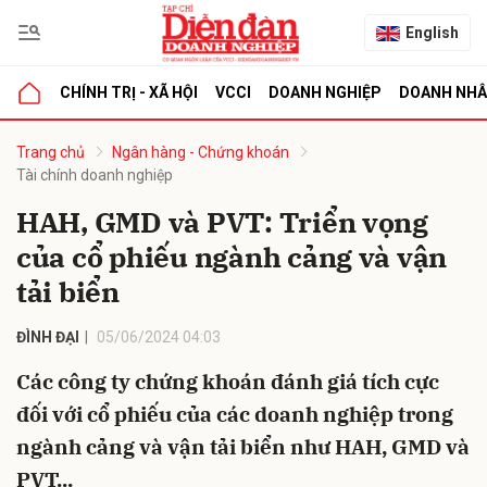
English
CHÍNH TRỊ - XÃ HỘI
VCCI
DOANH NGHIỆP
DOANH NH
bình luận
Trang chủ
Ngân hàng - Chứng khoán
Tài chính doanh nghiệp
HAH, GMD và PVT: Triển vọng
của cổ phiếu ngành cảng và vận
tải biển
ĐÌNH ĐẠI
05/06/2024 04:03
Hủy
G
Các công ty chứng khoán đánh giá tích cực
đối với cổ phiếu của các doanh nghiệp trong
ngành cảng và vận tải biển như HAH, GMD và
PVT...