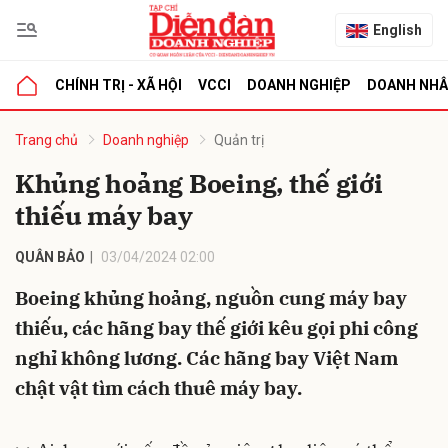
English
CHÍNH TRỊ - XÃ HỘI
VCCI
DOANH NGHIỆP
DOANH NH
bình luận
Trang chủ
Doanh nghiệp
Quản trị
Khủng hoảng Boeing, thế giới
thiếu máy bay
QUÂN BẢO
03/04/2024 02:00
Boeing khủng hoảng, nguồn cung máy bay
thiếu, các hãng bay thế giới kêu gọi phi công
Hủy
G
nghỉ không lương. Các hãng bay Việt Nam
chật vật tìm cách thuê máy bay.