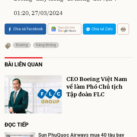
01:20, 27/03/2024
Theo dõi trên
Chia sẻ Facebook
Chia sẻ Zalo
Boeing
hàng không
BÀI LIÊN QUAN
CEO Boeing Việt Nam
về làm Phó Chủ tịch
Tập đoàn FLC
ĐỌC TIẾP
Sun PhuQuoc Airways mua 40 tàu bay