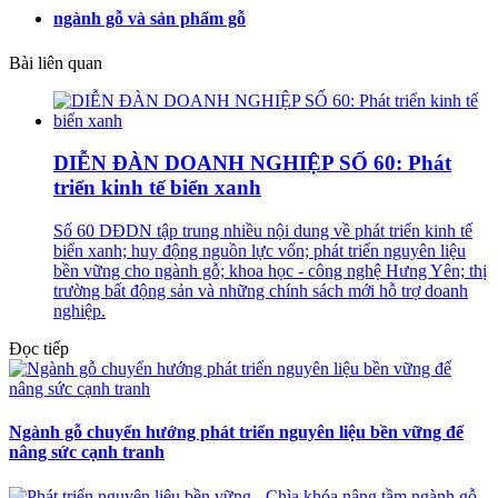
ngành gỗ và sản phẩm gỗ
Bài liên quan
DIỄN ĐÀN DOANH NGHIỆP SỐ 60: Phát
triển kinh tế biển xanh
Số 60 DĐDN tập trung nhiều nội dung về phát triển kinh tế
biển xanh; huy động nguồn lực vốn; phát triển nguyên liệu
bền vững cho ngành gỗ; khoa học - công nghệ Hưng Yên; thị
trường bất động sản và những chính sách mới hỗ trợ doanh
nghiệp.
Đọc tiếp
Ngành gỗ chuyển hướng phát triển nguyên liệu bền vững để
nâng sức cạnh tranh