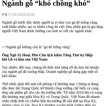
Ngành gỗ “khó chồng khó”
P.V
11/05/2024 02:00
Ngành gỗ trước đây được người ta ví như con gà đẻ trứng vàng,
xuất khẩu nhiều, tạo ra nhiều công ăn việc làm, phần giá trị gia tăng
người Việt Nam được hưởng cao hơn so với các ngành khác.
>>
Ngành gỗ không còn là “gà đẻ trứng vàng”
Ông Ngô Sỹ Hoài, Phó Chủ tịch kiêm Tổng Thư ký Hiệp
hội Gỗ và lâm sản Việt Nam:
Tuy nhiên, đến nay, chúng tôi thấy khả năng tối đa hóa lợi nhuận
của ngành gỗ đã xuống thấp. Doanh nghiệp gỗ đang gặp một số
khó khăn:
Thứ nhất
, phải đối mặt với phòng vệ thương mại. Chúng ta đang
dần thay thế Trung Quốc trở thành công xưởng chế biến và cung
ứng sản phẩm gỗ cho các thị trường lớn. Từ năm 2018 khi có xung
đột thương mại giữa Hoa Kỳ và Trung Quốc, Việt Nam đã nhanh
chân chớp thời cơ, chiếm lĩnh thị trường đồ nội thất tại Hoa Kỳ,
nhưng cũng vì vậy, Hoa Kỳ thường xuyên khởi xưởng điều tra