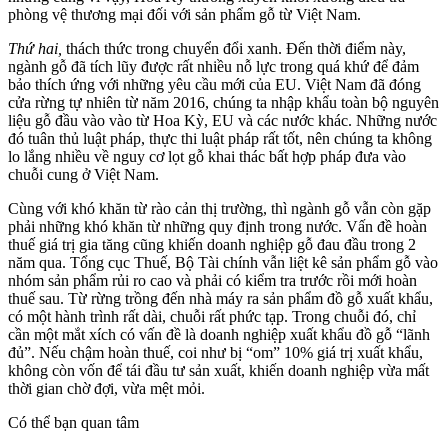
phòng vệ thương mại đối với sản phẩm gỗ từ Việt Nam.
Thứ hai,
thách thức trong chuyển đổi xanh. Đến thời điểm này,
ngành gỗ đã tích lũy được rất nhiều nỗ lực trong quá khứ để đảm
bảo thích ứng với những yêu cầu mới của EU. Việt Nam đã đóng
cửa rừng tự nhiên từ năm 2016, chúng ta nhập khẩu toàn bộ nguyên
liệu gỗ đầu vào vào từ Hoa Kỳ, EU và các nước khác. Những nước
đó tuân thủ luật pháp, thực thi luật pháp rất tốt, nên chúng ta không
lo lắng nhiều về nguy cơ lọt gỗ khai thác bất hợp pháp đưa vào
chuỗi cung ở Việt Nam.
Cùng với khó khăn từ rào cản thị trường, thì ngành gỗ vẫn còn gặp
phải những khó khăn từ những quy định trong nước. Vấn đề hoàn
thuế giá trị gia tăng cũng khiến doanh nghiệp gỗ đau đầu trong 2
năm qua. Tổng cục Thuế, Bộ Tài chính vẫn liệt kê sản phẩm gỗ vào
nhóm sản phẩm rủi ro cao và phải có kiểm tra trước rồi mới hoàn
thuế sau. Từ rừng trồng đến nhà máy ra sản phẩm đồ gỗ xuất khẩu,
có một hành trình rất dài, chuỗi rất phức tạp. Trong chuỗi đó, chỉ
cần một mắt xích có vấn đề là doanh nghiệp xuất khẩu đồ gỗ “lãnh
đủ”. Nếu chậm hoàn thuế, coi như bị “om” 10% giá trị xuất khẩu,
không còn vốn để tái đầu tư sản xuất, khiến doanh nghiệp vừa mất
thời gian chờ đợi, vừa mệt mỏi.
Có thể bạn quan tâm