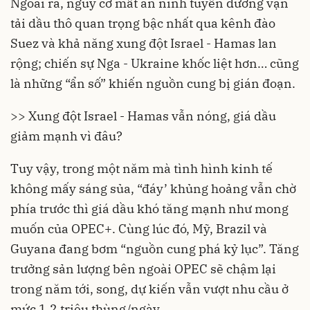
Ngoai ra, nguy cơ mất an ninh tuyến đường vận
tải dầu thô quan trọng bậc nhất qua kênh đào
Suez và khả năng xung đột Israel - Hamas lan
rộng; chiến sự Nga - Ukraine khốc liệt hơn… cũng
là những “ẩn số” khiến nguồn cung bị gián đoạn.
>> Xung đột Israel - Hamas vẫn nóng, giá dầu
giảm mạnh vì đâu?
Tuy vậy, trong một năm mà tình hình kinh tế
không mấy sáng sủa, “đáy’ khủng hoảng vẫn chờ
phía trước thì giá dầu khó tăng mạnh như mong
muốn của OPEC+. Cùng lúc đó, Mỹ, Brazil và
Guyana đang bơm “nguồn cung phá kỷ lục”. Tăng
trưởng sản lượng bên ngoài OPEC sẽ chậm lại
trong năm tới, song, dự kiến vẫn vượt nhu cầu ở
mức 1,2 triệu thùng/ngày.