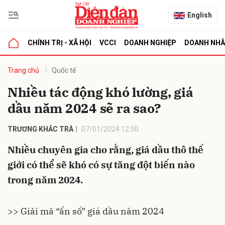
English
CHÍNH TRỊ - XÃ HỘI
VCCI
DOANH NGHIỆP
DOANH NH
bình luận
Trang chủ
Quốc tế
Nhiều tác động khó lường, giá
dầu năm 2024 sẽ ra sao?
TRƯƠNG KHẮC TRÀ
07/01/2024 12:00
Nhiều chuyên gia cho rằng, giá dầu thô thế
giới có thể sẽ khó có sự tăng đột biến nào
Hủy
G
trong năm 2024.
>> Giải mã “ẩn số” giá dầu năm 2024