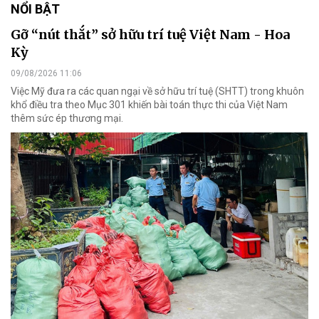
NỔI BẬT
Gỡ “nút thắt” sở hữu trí tuệ Việt Nam - Hoa
Kỳ
09/08/2026 11:06
Việc Mỹ đưa ra các quan ngại về sở hữu trí tuệ (SHTT) trong khuôn
khổ điều tra theo Mục 301 khiến bài toán thực thi của Việt Nam
thêm sức ép thương mại.