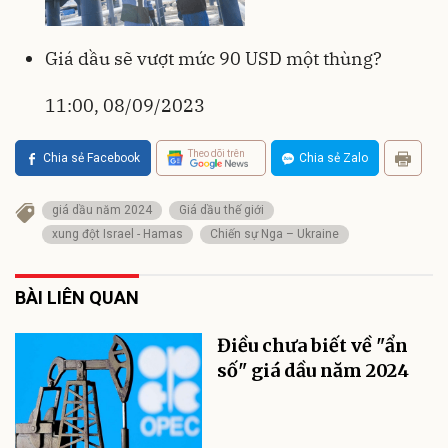
Giá dầu sẽ vượt mức 90 USD một thùng?
11:00, 08/09/2023
Theo dõi trên
Chia sẻ Facebook
Chia sẻ Zalo
giá dầu năm 2024
Giá dầu thế giới
xung đột Israel - Hamas
Chiến sự Nga – Ukraine
BÀI LIÊN QUAN
Điều chưa biết về "ẩn
số" giá dầu năm 2024