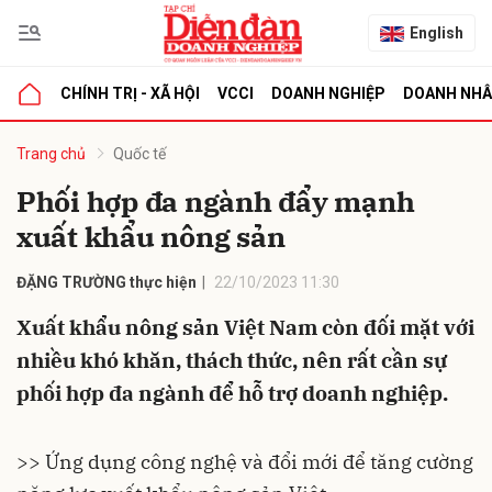
English
CHÍNH TRỊ - XÃ HỘI
VCCI
DOANH NGHIỆP
DOANH NH
bình luận
Trang chủ
Quốc tế
Phối hợp đa ngành đẩy mạnh
xuất khẩu nông sản
ĐẶNG TRƯỜNG thực hiện
22/10/2023 11:30
Xuất khẩu nông sản Việt Nam còn đối mặt với
nhiều khó khăn, thách thức, nên rất cần sự
Hủy
G
phối hợp đa ngành để hỗ trợ doanh nghiệp.
>> Ứng dụng công nghệ và đổi mới để tăng cường