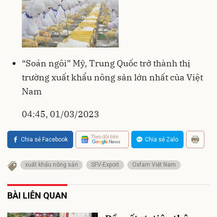
“Soán ngôi” Mỹ, Trung Quốc trở thành thị
trường xuất khẩu nông sản lớn nhất của Việt
Nam
04:45, 01/03/2023
Theo dõi trên
Chia sẻ Facebook
Chia sẻ Zalo
xuất khẩu nông sản
SFV-Export
Oxfam Việt Nam
BÀI LIÊN QUAN