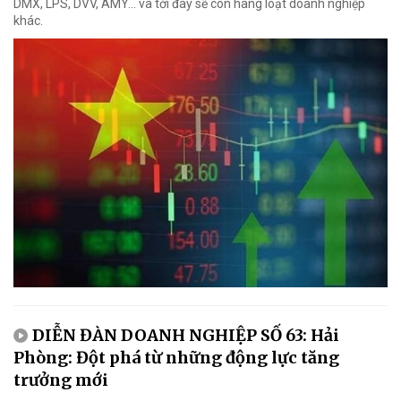
DMX, LPS, DVV, AMY... và tới đây sẽ còn hàng loạt doanh nghiệp
khác.
DIỄN ĐÀN DOANH NGHIỆP SỐ 63: Hải
Phòng: Đột phá từ những động lực tăng
trưởng mới