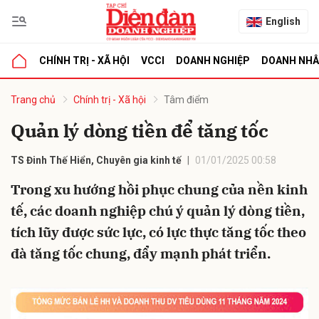
English
CHÍNH TRỊ - XÃ HỘI
VCCI
DOANH NGHIỆP
DOANH NH
bình luận
Trang chủ
Chính trị - Xã hội
Tâm điểm
Quản lý dòng tiền để tăng tốc
TS Đinh Thế Hiển, Chuyên gia kinh tế
01/01/2025 00:58
Trong xu hướng hồi phục chung của nền kinh
tế, các doanh nghiệp chú ý quản lý dòng tiền,
tích lũy được sức lực, có lực thực tăng tốc theo
Hủy
G
đà tăng tốc chung, đẩy mạnh phát triển.