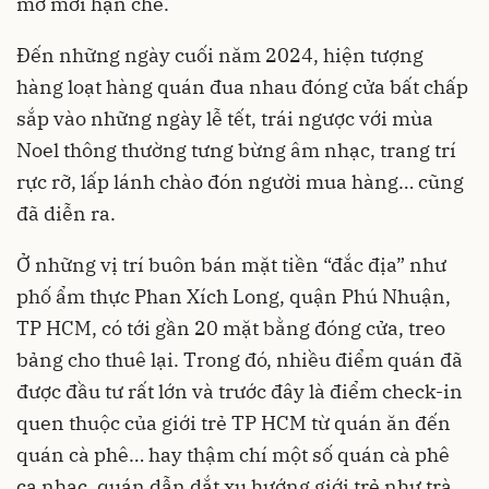
mở mới hạn chế.
Đến những ngày cuối năm 2024, hiện tượng
hàng loạt hàng quán đua nhau đóng cửa bất chấp
sắp vào những ngày lễ tết, trái ngược với mùa
Noel thông thường tưng bừng âm nhạc, trang trí
rực rỡ, lấp lánh chào đón người mua hàng… cũng
đã diễn ra.
Ở những vị trí buôn bán mặt tiền “đắc địa” như
phố ẩm thực Phan Xích Long, quận Phú Nhuận,
TP HCM, có tới gần 20 mặt bằng đóng cửa, treo
bảng cho thuê lại. Trong đó, nhiều điểm quán đã
được đầu tư rất lớn và trước đây là điểm check-in
quen thuộc của giới trẻ TP HCM từ quán ăn đến
quán cà phê… hay thậm chí một số quán cà phê
ca nhạc, quán dẫn dắt xu hướng giới trẻ như trà