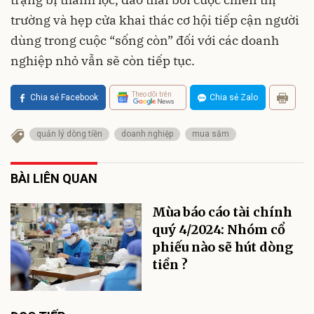
trường và hẹp cửa khai thác cơ hội tiếp cận người
dùng trong cuộc “sống còn” đối với các doanh
nghiệp nhỏ vẫn sẽ còn tiếp tục.
Theo dõi trên
Chia sẻ Facebook
Chia sẻ Zalo
quản lý dòng tiền
doanh nghiệp
mua sắm
BÀI LIÊN QUAN
Mùa báo cáo tài chính
quý 4/2024: Nhóm cổ
phiếu nào sẽ hút dòng
tiền ?