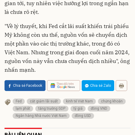
gian tới, tuy nhiên việc hưởng lợi trong ngắn hạn
là chưa rõ rệt.
"Về lý thuyết, khi Fed cắt lãi suất khiến trái phiếu
Mỹ không còn ưu thế, nguồn vốn sẽ chuyển dịch
một phần vào các thị trường khác, trong đó có
Việt Nam. Nhưng trong giai đoạn cuối năm 2024,
nguồn vốn này vẫn chưa chuyển dịch nhiều", ông
nhấn mạnh.
Theo dõi trên
Chia sẻ Facebook
Chia sẻ Zalo
Fed
cắt giảm lãi suất
kinh tế Việt Nam
chứng khoán
lạm phát
tăng trưởng GDP
tỷ giá
đồng VND
Ngân hàng Nhà nước Việt Nam
đồng USD
BÀI LIÊN QUAN