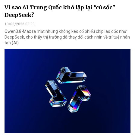
Vì sao AI Trung Quốc khó lặp lại "cú sốc"
DeepSeek?
10/08/2026 03:33
Qwen3.8-Max ra mắt nhưng không kéo cổ phiếu chip lao dốc như
DeepSeek, cho thấy thị trường đã thay đổi cách nhìn về trí tuệ nhân
tạo (AI).