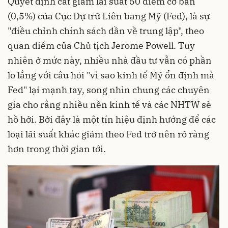
Quyết định cắt giảm lãi suất 50 điểm cơ bản
(0,5%) của Cục Dự trữ Liên bang Mỹ (Fed), là sự
"điều chỉnh chính sách dần về trung lập", theo
quan điểm của Chủ tịch Jerome Powell. Tuy
nhiên ở mức này, nhiều nhà đầu tư vẫn có phần
lo lắng với câu hỏi "vì sao kinh tế Mỹ ổn định mà
Fed" lại mạnh tay, song nhìn chung các chuyên
gia cho rằng nhiều nền kinh tế và các NHTW sẽ
hồ hởi. Bởi đây là một tín hiệu định hướng để các
loại lãi suất khác giảm theo Fed trở nên rõ ràng
hơn trong thời gian tới.