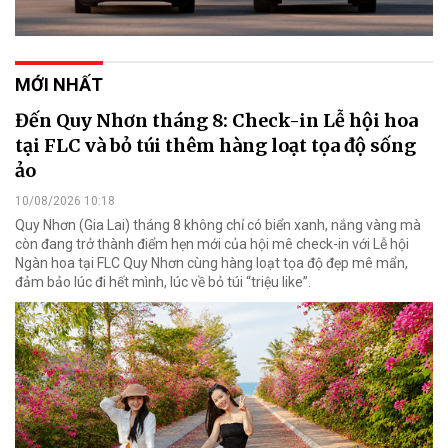
MỚI NHẤT
Đến Quy Nhơn tháng 8: Check-in Lễ hội hoa
tại FLC và bỏ túi thêm hàng loạt tọa độ sống
ảo
10/08/2026 10:18
Quy Nhơn (Gia Lai) tháng 8 không chỉ có biển xanh, nắng vàng mà
còn đang trở thành điểm hẹn mới của hội mê check-in với Lễ hội
Ngàn hoa tại FLC Quy Nhơn cùng hàng loạt tọa độ đẹp mê mẩn,
đảm bảo lúc đi hết mình, lúc về bỏ túi “triệu like”.