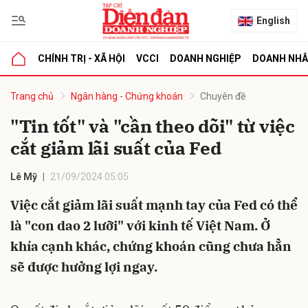
English
CHÍNH TRỊ - XÃ HỘI
VCCI
DOANH NGHIỆP
DOANH NH
bình luận
Trang chủ
Ngân hàng - Chứng khoán
Chuyên đề
"Tin tốt" và "cần theo dõi" từ việc
cắt giảm lãi suất của Fed
Lê Mỹ
21/09/2024 05:05
Việc cắt giảm lãi suất mạnh tay của Fed có thể
là "con dao 2 lưỡi" với kinh tế Việt Nam. Ở
Hủy
G
khía cạnh khác, chứng khoán cũng chưa hẳn
sẽ được hưởng lợi ngay.