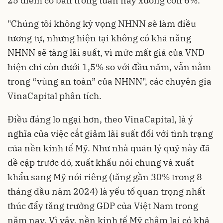
25 điểm cơ bản trong tuần này xuống còn 6%.
"Chúng tôi không kỳ vọng NHNN sẽ làm điều
tương tự, nhưng hiện tại không có khả năng
NHNN sẽ tăng lãi suất, vì mức mất giá của VND
hiện chỉ còn dưới 1,5% so với đầu năm, vẫn nằm
trong “vùng an toàn” của NHNN", các chuyên gia
VinaCapital phân tích.
Điều đáng lo ngại hơn, theo VinaCapital, là ý
nghĩa của việc cắt giảm lãi suất đối với tình trạng
của nền kinh tế Mỹ. Như nhà quản lý quỹ này đã
đề cập trước đó, xuất khẩu nói chung và xuất
khẩu sang Mỹ nói riêng (tăng gần 30% trong 8
tháng đầu năm 2024) là yếu tố quan trọng nhất
thúc đẩy tăng trưởng GDP của Việt Nam trong
năm nay. Vì vậy, nền kinh tế Mỹ chậm lại có khả