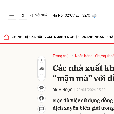
Hà Nội
32°C
/ 26 - 32°C
MỚI NHẤT
Gửi 
CHÍNH TRỊ - XÃ HỘI
VCCI
DOANH NGHIỆP
DOANH NHÂN
PHÁ
Trang chủ
Ngân hàng - Chứng kho
Các nhà xuất k
“mặn mà” với đ
DIỄM NGỌC
29/04/2024 05:30
Mặc dù việc sử dụng đồng 
dịch xuyên biên giới tro