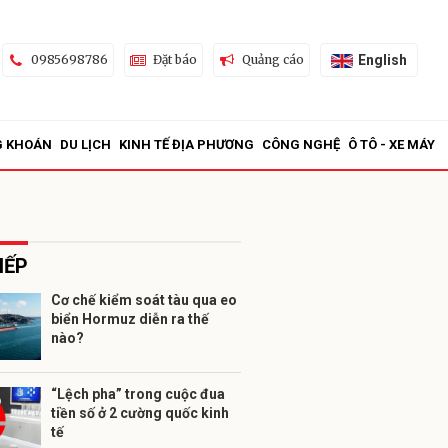
English
0985698786
Đặt báo
Quảng cáo
G KHOÁN
DU LỊCH
KINH TẾ ĐỊA PHƯƠNG
CÔNG NGHỆ
Ô TÔ - XE MÁY
IẾP
Cơ chế kiểm soát tàu qua eo
biển Hormuz diễn ra thế
ửi
nào?
“Lệch pha” trong cuộc đua
tiền số ở 2 cường quốc kinh
tế