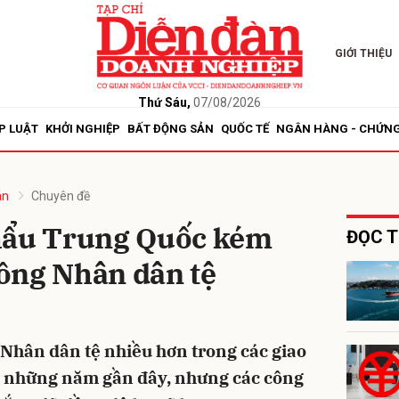
GIỚI THIỆU
bình luận
Thứ Sáu,
07/08/2026
P LUẬT
KHỞI NGHIỆP
BẤT ĐỘNG SẢN
QUỐC TẾ
NGÂN HÀNG - CHỨN
án
Chuyên đề
hẩu Trung Quốc kém
ĐỌC T
ồng Nhân dân tệ
Hủy
G
Nhân dân tệ nhiều hơn trong các giao
ng những năm gần đây, nhưng các công