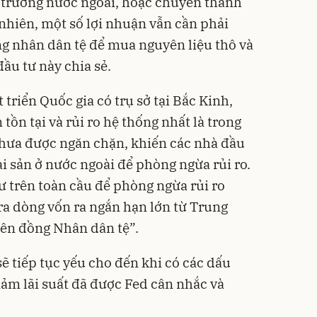
ị trường nước ngoài, hoặc chuyển thành
 nhiên, một số lợi nhuận vẫn cần phải
g nhân dân tệ để mua nguyên liệu thô và
đầu tư này chia sẻ.
 triển Quốc gia có trụ sở tại Bắc Kinh,
tồn tại và rủi ro hệ thống nhất là trong
chưa được ngăn chặn, khiến các nhà đầu
i sản ở nước ngoài để phòng ngừa rủi ro.
ư trên toàn cầu để phòng ngừa rủi ro
 ra dòng vốn ra ngắn hạn lớn từ Trung
lên đồng Nhân dân tệ”.
ẽ tiếp tục yếu cho đến khi có các dấu
giảm lãi suất đã được Fed cân nhắc và