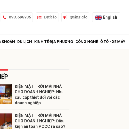
English
0985698786
Đặt báo
Quảng cáo
G KHOÁN
DU LỊCH
KINH TẾ ĐỊA PHƯƠNG
CÔNG NGHỆ
Ô TÔ - XE MÁY
IẾP
ĐIỆN MẶT TRỜI MÁI NHÀ
CHO DOANH NGHIỆP: Nhu
ửi
cầu cấp thiết đối với các
doanh nghiệp
ĐIỆN MẶT TRỜI MÁI NHÀ
CHO DOANH NGHIỆP: Điều
kiện an toàn PCCC ra sao?