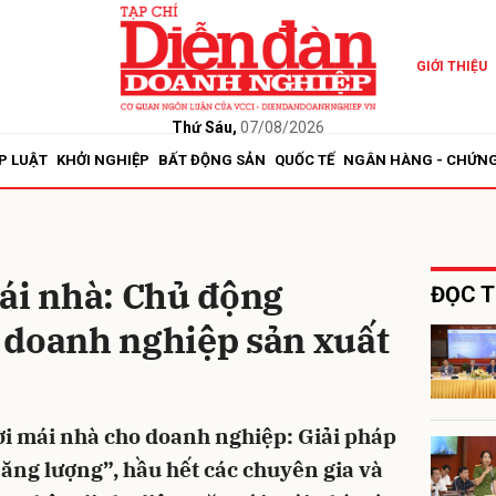
GIỚI THIỆU
bình luận
Thứ Sáu,
07/08/2026
P LUẬT
KHỞI NGHIỆP
BẤT ĐỘNG SẢN
QUỐC TẾ
NGÂN HÀNG - CHỨN
ái nhà: Chủ động
ĐỌC T
 doanh nghiệp sản xuất
Hủy
G
ời mái nhà cho doanh nghiệp: Giải pháp
năng lượng”, hầu hết các chuyên gia và