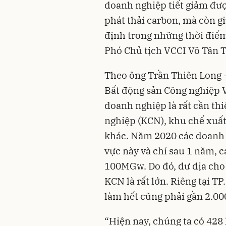
doanh nghiệp tiết giảm đượ
phát thải carbon, mà còn g
định trong những thời điểm
Phó Chủ tịch VCCI Võ Tân 
Theo ông Trần Thiên Long -
Bất động sản Công nghiệp V
doanh nghiệp là rất cần thi
nghiệp (KCN), khu chế xuất
khác. Năm 2020 các doanh n
vực này và chỉ sau 1 năm, 
100MGw. Do đó, dư dịa cho 
KCN là rất lớn. Riêng tại T
làm hết cũng phải gần 2.0
“Hiện nay, chúng ta có 42