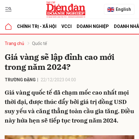
English
CHÍNH TRỊ - XÃ HỘI
VCCI
DOANH NGHIỆP
DOANH NH
bình luận
Trang chủ
Quốc tế
Giá vàng sẽ lập đỉnh cao mới
trong năm 2024?
TRƯỜNG ĐẶNG
22/12/2023 04:00
Giá vàng quốc tế đã chạm mốc cao nhất mọi
thời đại, được thúc đẩy bởi giá trị đồng USD
Hủy
G
suy yếu và căng thẳng toàn cầu gia tăng. Điều
này hứa hẹn sẽ tiếp tục trong năm 2024.