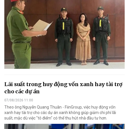
Lãi suất trong huy động vốn xanh hay tài trợ
cho các dự án
07/08/2026 11:00
Theo ông Nguyễn Quang Thuân - FiinGroup, việc huy động vốn
xanh hay tài trợ cho các dự án xanh không giúp giảm chi phí lãi
suất; mặc dù việc "tô điểm" có thể thu hút nhà đầu tư hơn.