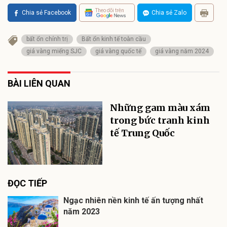
Theo dõi trên
Chia sẻ Facebook
Chia sẻ Zalo
bất ổn chính trị
Bất ổn kinh tế toàn cầu
giá vàng miếng SJC
giá vàng quốc tế
giá vàng năm 2024
BÀI LIÊN QUAN
Những gam màu xám
trong bức tranh kinh
tế Trung Quốc
ĐỌC TIẾP
Ngạc nhiên nền kinh tế ấn tượng nhất
năm 2023