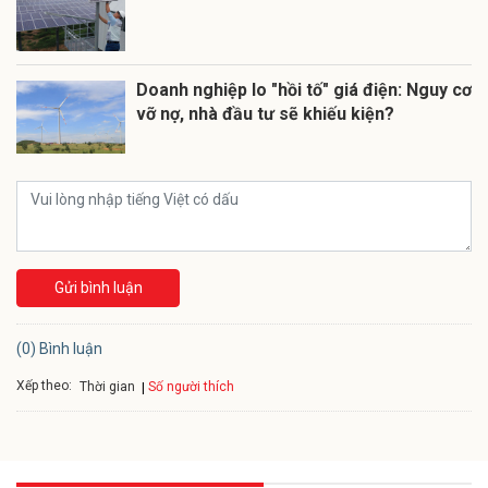
Doanh nghiệp lo "hồi tố" giá điện: Nguy cơ
vỡ nợ, nhà đầu tư sẽ khiếu kiện?
Gửi bình luận
(0) Bình luận
Xếp theo:
Số người thích
Thời gian