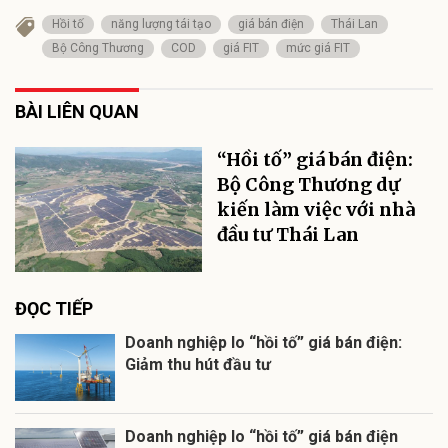
Hồi tố
năng lượng tái tạo
giá bán điện
Thái Lan
Bộ Công Thương
COD
giá FIT
mức giá FIT
BÀI LIÊN QUAN
“Hồi tố” giá bán điện:
Bộ Công Thương dự
kiến làm việc với nhà
đầu tư Thái Lan
ĐỌC TIẾP
Doanh nghiệp lo “hồi tố” giá bán điện:
Giảm thu hút đầu tư
Doanh nghiệp lo “hồi tố” giá bán điện