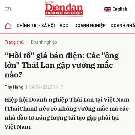
English
CHÍNH TRỊ - XÃ HỘI
VCCI
DOANH NGHIỆP
DOANH NH
bình luận
Trang chủ
Doanh nghiệp
“Hồi tố” giá bán điện: Các "ông
lớn" Thái Lan gặp vướng mắc
nào?
Thy Hằng
04/04/2025 16:15
Hiệp hội Doanh nghiệp Thái Lan tại Việt Nam
Hủy
G
(ThaiCham) nêu rõ những vướng mắc mà các
nhà đầu tư năng lượng tái tạo gặp phải tại
Việt Nam.