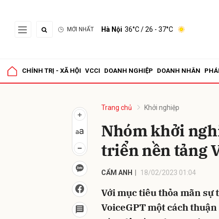
Hà Nội
36°C
/ 26 - 37°C
MỚI NHẤT
Gửi 
CHÍNH TRỊ - XÃ HỘI
VCCI
DOANH NGHIỆP
DOANH NHÂN
PHÁ
Trang chủ
Khởi nghiệp
Nhóm khởi nghi
triển nền tảng
CẨM ANH
18/02/2023 01:04
Với mục tiêu thỏa mãn sự 
VoiceGPT một cách thuận 