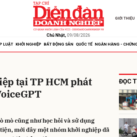
GIỚI THIỆU
bình luận
Chủ Nhật,
09/08/2026
P LUẬT
KHỞI NGHIỆP
BẤT ĐỘNG SẢN
QUỐC TẾ
NGÂN HÀNG - CHỨN
ệp tại TP HCM phát
ĐỌC T
 VoiceGPT
Hủy
G
tò mò cũng như học hỏi và sử dụng
tiện, mới đây một nhóm khởi nghiệp đã