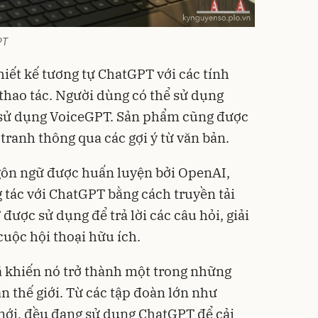
PT
iết kế tương tự ChatGPT với các tính
 thao tác. Người dùng có thể sử dụng
i sử dụng VoiceGPT. Sản phẩm cũng được
tranh thông qua các gợi ý từ văn bản.
ôn ngữ được huấn luyện bởi OpenAI,
tác với ChatGPT bằng cách truyền tải
được sử dụng để trả lời các câu hỏi, giải
 cuộc hội thoại hữu ích.
 khiến nó trở thành một trong những
n thế giới. Từ các tập đoàn lớn như
mới, đều đang sử dụng ChatGPT để cải