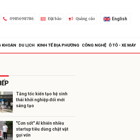
English
0985698786
Đặt báo
Quảng cáo
G KHOÁN
DU LỊCH
KINH TẾ ĐỊA PHƯƠNG
CÔNG NGHỆ
Ô TÔ - XE MÁY
IẾP
Tăng tốc kiến tạo hệ sinh
thái khởi nghiệp đổi mới
ửi
sáng tạo
"Cơn sốt" AI khiến nhiều
startup tiêu dùng chật vật
gọi vốn