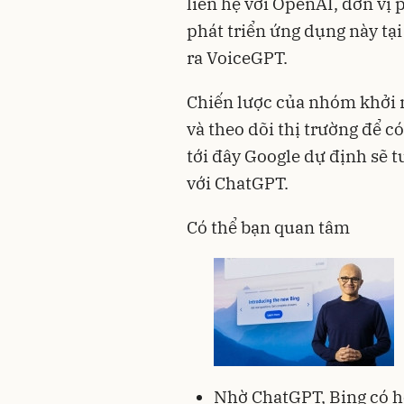
liên hệ với OpenAI, đơn vị
phát triển ứng dụng này tạ
ra VoiceGPT.
Chiến lược của nhóm khởi n
và theo dõi thị trường để c
tới đây Google dự định sẽ
với ChatGPT.
Có thể bạn quan tâm
Nhờ ChatGPT, Bing có h