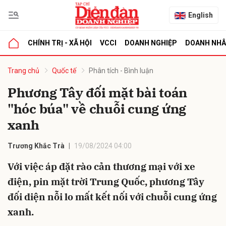
English
CHÍNH TRỊ - XÃ HỘI
VCCI
DOANH NGHIỆP
DOANH NH
bình luận
Trang chủ
Quốc tế
Phân tích - Bình luận
Phương Tây đối mặt bài toán
"hóc búa" về chuỗi cung ứng
xanh
Trương Khắc Trà
19/08/2024 04:00
Với việc áp đặt rào cản thương mại với xe
Hủy
G
điện, pin mặt trời Trung Quốc, phương Tây
đối diện nỗi lo mất kết nối với chuỗi cung ứng
xanh.