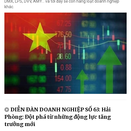
DMX, LPS, DVV, AMY... và tới đây sẽ còn hàng loạt doanh nghiệp
khác.
DIỄN ĐÀN DOANH NGHIỆP SỐ 63: Hải
Phòng: Đột phá từ những động lực tăng
trưởng mới