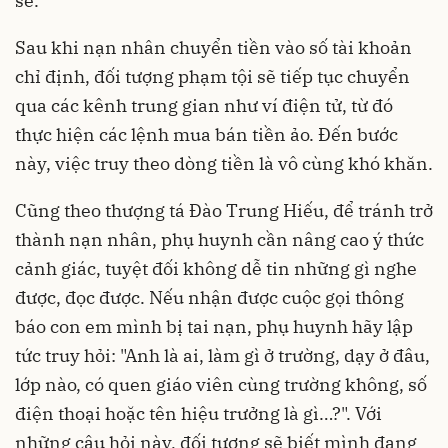
sẻ.
Sau khi nạn nhân chuyển tiền vào số tài khoản
chỉ định, đối tượng phạm tội sẽ tiếp tục chuyển
qua các kênh trung gian như ví điện tử, từ đó
thực hiện các lệnh mua bán tiền ảo. Đến bước
này, việc truy theo dòng tiền là vô cùng khó khăn.
Cũng theo thượng tá Đào Trung Hiếu, để tránh trở
thành nạn nhân, phụ huynh cần nâng cao ý thức
cảnh giác, tuyệt đối không dễ tin những gì nghe
được, đọc được. Nếu nhận được cuộc gọi thông
báo con em mình bị tai nạn, phụ huynh hãy lập
tức truy hỏi: "Anh là ai, làm gì ở trường, dạy ở đâu,
lớp nào, có quen giáo viên cùng trường không, số
điện thoại hoặc tên hiệu trưởng là gì…?". Với
những câu hỏi này, đối tượng sẽ biết mình đang