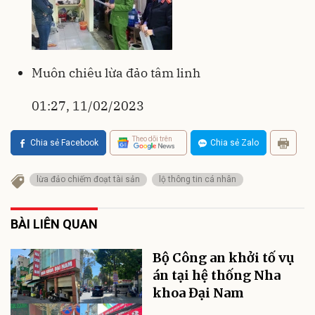
Muôn chiêu lừa đảo tâm linh
01:27, 11/02/2023
Theo dõi trên
Chia sẻ Facebook
Chia sẻ Zalo
lừa đảo chiếm đoạt tài sản
lộ thông tin cá nhân
BÀI LIÊN QUAN
Bộ Công an khởi tố vụ
án tại hệ thống Nha
khoa Đại Nam