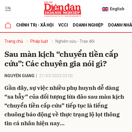
English
CHÍNH TRỊ - XÃ HỘI
VCCI
DOANH NGHIỆP
DOANH NH
bình luận
Trang chủ
Pháp luật
Nghiên cứu - Trao đổi
Sau màn kịch “chuyển tiền cấp
cứu”: Các chuyên gia nói gì?
NGUYỄN GIANG
21/03/2023 03:00
Gần đây, sự việc nhiều phụ huynh dễ dàng
“sa bẫy” của đối tượng lừa đảo sau màn kịch
Hủy
G
“chuyển tiền cấp cứu” tiếp tục là tiếng
chuông báo động về thực trạng lộ lọt thông
tin cá nhân hiện nay…