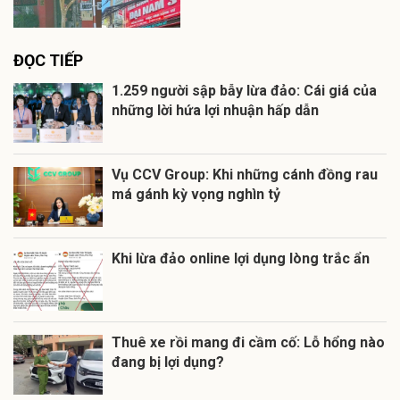
ĐỌC TIẾP
1.259 người sập bẫy lừa đảo: Cái giá của
những lời hứa lợi nhuận hấp dẫn
Vụ CCV Group: Khi những cánh đồng rau
má gánh kỳ vọng nghìn tỷ
Khi lừa đảo online lợi dụng lòng trắc ẩn
Thuê xe rồi mang đi cầm cố: Lỗ hổng nào
đang bị lợi dụng?