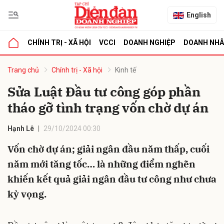
English
CHÍNH TRỊ - XÃ HỘI
VCCI
DOANH NGHIỆP
DOANH NH
bình luận
Trang chủ
Chính trị - Xã hội
Kinh tế
Sửa Luật Đầu tư công góp phần
tháo gỡ tình trạng vốn chờ dự án
Hạnh Lê
29/10/2024 00:30
Vốn chờ dự án; giải ngân đầu năm thấp, cuối
năm mới tăng tốc… là những điểm nghẽn
Hủy
G
khiến kết quả giải ngân đầu tư công như chưa
kỳ vọng.