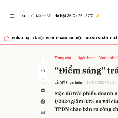
Hà Nội
36°C
/ 26 - 37°C
MỚI NHẤT
Gửi 
CHÍNH TRỊ - XÃ HỘI
VCCI
DOANH NGHIỆP
DOANH NHÂN
PHÁ
Trang chủ
Ngân hàng - Chứng kho
“Điểm sáng” tr
LÊ MỸ thực hiện
19/04/2024 03:15
Mặc dù trái phiếu doanh 
I/2024 giảm 33% so với cù
TPDN chào bán ra công ch