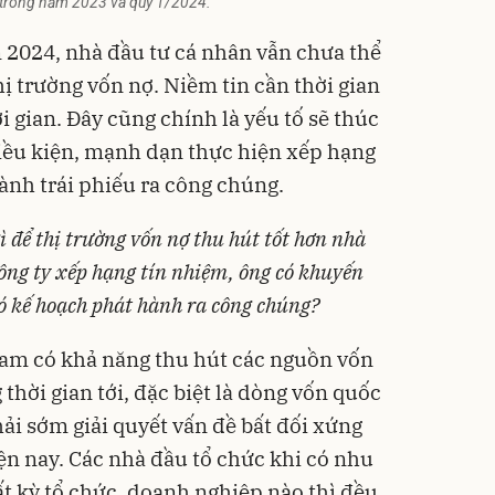
ệp trong năm 2023 và quý 1/2024.
 2024, nhà đầu tư cá nhân vẫn chưa thể
hị trường vốn nợ. Niềm tin cần thời gian
 gian. Đây cũng chính là yếu tố sẽ thúc
iều kiện, mạnh dạn thực hiện
xếp hạng
hành trái phiếu ra công chúng.
ì để thị trường vốn nợ thu hút tốt hơn nhà
công ty xếp hạng tín nhiệm, ông có khuyến
ó kế hoạch phát hành ra công chúng?
Nam có khả năng thu hút các nguồn vốn
 thời gian tới, đặc biệt là dòng vốn quốc
phải sớm giải quyết vấn đề bất đối xứng
iện nay. Các nhà đầu tổ chức khi có nhu
ất kỳ tổ chức, doanh nghiệp nào thì đều