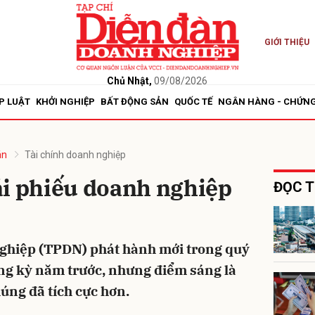
GIỚI THIỆU
bình luận
Chủ Nhật,
09/08/2026
P LUẬT
KHỞI NGHIỆP
BẤT ĐỘNG SẢN
QUỐC TẾ
NGÂN HÀNG - CHỨN
án
Tài chính doanh nghiệp
ái phiếu doanh nghiệp
ĐỌC T
Hủy
G
nghiệp (TPDN) phát hành mới trong quý
ng kỳ năm trước, nhưng điểm sáng là
úng đã tích cực hơn.