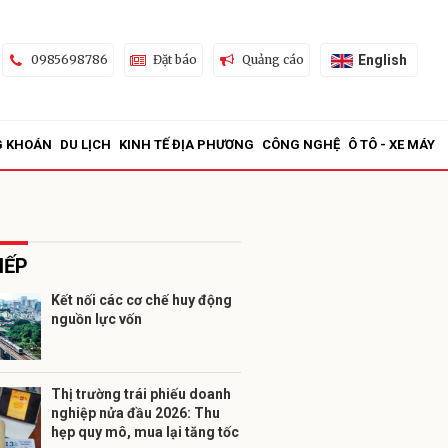
English
0985698786
Đặt báo
Quảng cáo
G KHOÁN
DU LỊCH
KINH TẾ ĐỊA PHƯƠNG
CÔNG NGHỆ
Ô TÔ - XE MÁY
IẾP
Kết nối các cơ chế huy động
nguồn lực vốn
ửi
Thị trường trái phiếu doanh
nghiệp nửa đầu 2026: Thu
hẹp quy mô, mua lại tăng tốc