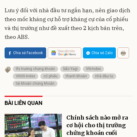
Lưu ý đối với nhà đầu tư ngắn hạn, nên giao dịch
theo mốc kháng cự hỗ trợ kháng cự của cổ phiếu
và thị trường như đề xuất theo 2 kịch bản trên,
theo ABS.
Theo dõi trên
Chia sẻ Facebook
Chia sẻ Zalo
thị trường chứng khoán
bão Yagi
VN-Index
VN30-Index
cổ phiếu
thanh khoản
nhà đầu tư
tài khoản chứng khoán
BÀI LIÊN QUAN
Chính sách nào mở ra
cơ hội cho thị trường
chứng khoán cuối