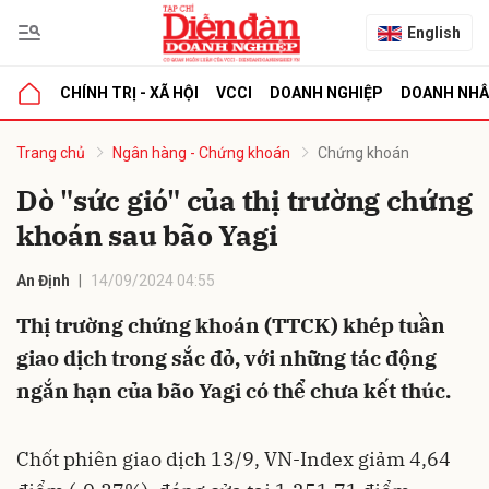
English
CHÍNH TRỊ - XÃ HỘI
VCCI
DOANH NGHIỆP
DOANH NH
bình luận
Trang chủ
Ngân hàng - Chứng khoán
Chứng khoán
Dò "sức gió" của thị trường chứng
khoán sau bão Yagi
An Định
14/09/2024 04:55
Thị trường chứng khoán (TTCK) khép tuần
giao dịch trong sắc đỏ, với những tác động
Hủy
G
ngắn hạn của bão Yagi có thể chưa kết thúc.
Chốt phiên giao dịch 13/9, VN-Index giảm 4,64