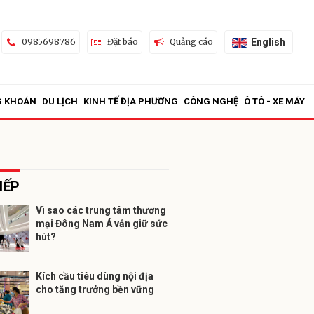
English
0985698786
Đặt báo
Quảng cáo
G KHOÁN
DU LỊCH
KINH TẾ ĐỊA PHƯƠNG
CÔNG NGHỆ
Ô TÔ - XE MÁY
IẾP
Vì sao các trung tâm thương
mại Đông Nam Á vẫn giữ sức
ửi
hút?
Kích cầu tiêu dùng nội địa
cho tăng trưởng bền vững