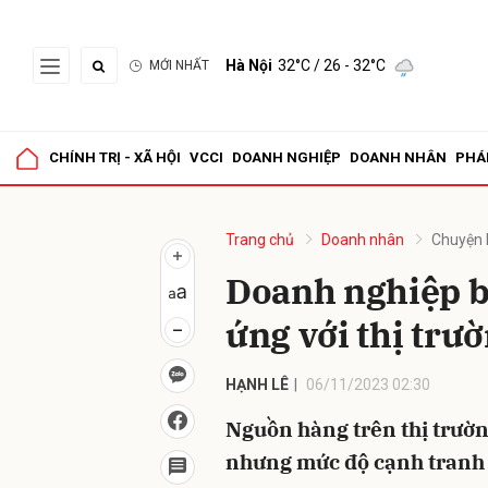
Hà Nội
32°C
/ 26 - 32°C
MỚI NHẤT
Gửi 
CHÍNH TRỊ - XÃ HỘI
VCCI
DOANH NGHIỆP
DOANH NHÂN
PHÁ
Trang chủ
Doanh nhân
Chuyện 
Doanh nghiệp b
ứng với thị trư
HẠNH LÊ
06/11/2023 02:30
Nguồn hàng trên thị trườ
nhưng mức độ cạnh tranh g