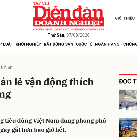
GIỚI THIỆU
bình luận
Thứ Sáu,
07/08/2026
P LUẬT
KHỞI NGHIỆP
BẤT ĐỘNG SẢN
QUỐC TẾ
NGÂN HÀNG - CHỨN
làm ăn
án lẻ vận động thích
ĐỌC T
ờng
Hủy
G
ng tiêu dùng Việt Nam đang phong phú
ay gắt hơn bao giờ hết.