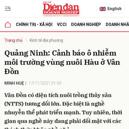
English
CHÍNH TRỊ - XÃ HỘI
VCCI
DOANH NGHIỆP
DOANH NH
bình luận
Trang chủ
Kinh tế địa phương
Quảng Ninh: Cảnh báo ô nhiễm
môi trường vùng nuôi Hàu ở Vân
Đồn
MINH HUỆ
17/11/2021 01:50
Vân Đồn có diện tích nuôi trồng thủy sản
Hủy
G
(NTTS) tương đối lớn. Đặc biệt là nghề
nhuyễn thể phát triển mạnh. Tuy nhiên, thời
gian qua nghề này đang phải đối mặt với các