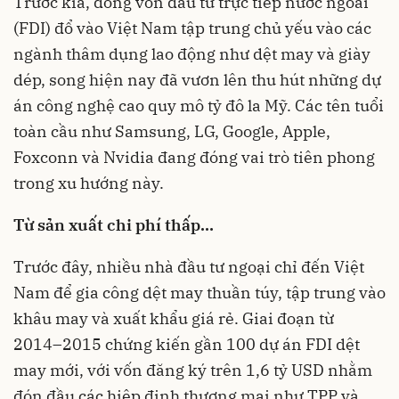
Trước kia, dòng vốn đầu tư trực tiếp nước ngoài
(FDI) đổ vào Việt Nam tập trung chủ yếu vào các
ngành thâm dụng lao động như dệt may và giày
dép, song hiện nay đã vươn lên thu hút những dự
án công nghệ cao quy mô tỷ đô la Mỹ. Các tên tuổi
toàn cầu như Samsung, LG, Google, Apple,
Foxconn và Nvidia đang đóng vai trò tiên phong
trong xu hướng này.
Từ sản xuất chi phí thấp…
Trước đây, nhiều nhà đầu tư ngoại chỉ đến Việt
Nam để gia công dệt may thuần túy, tập trung vào
khâu may và xuất khẩu giá rẻ. Giai đoạn từ
2014–2015 chứng kiến gần 100 dự án FDI dệt
may mới, với vốn đăng ký trên 1,6 tỷ USD nhằm
đón đầu các hiệp định thương mại như TPP và