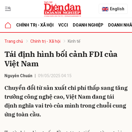
English
CHÍNH TRỊ - XÃ HỘI
VCCI
DOANH NGHIỆP
DOANH NH
bình luận
Trang chủ
Chính trị - Xã hội
Kinh tế
Tái định hình bối cảnh FDI của
Việt Nam
Nguyễn Chuẩn
09/05/2025 04:15
Chuyển đổi từ sản xuất chi phí thấp sang tăng
trưởng công nghệ cao, Việt Nam đang tái
Hủy
G
định nghĩa vai trò của mình trong chuỗi cung
ứng toàn cầu.