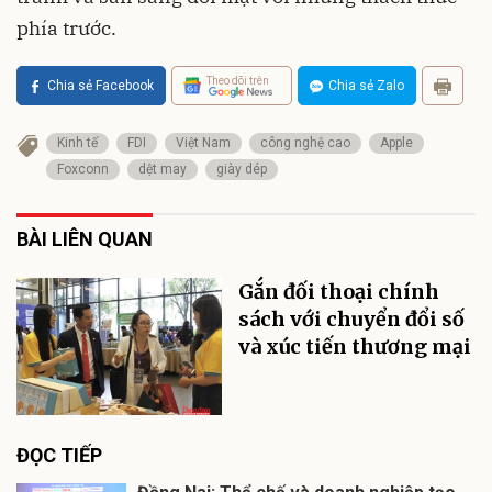
phía trước.
Theo dõi trên
Chia sẻ Facebook
Chia sẻ Zalo
Kinh tế
FDI
Việt Nam
công nghệ cao
Apple
Foxconn
dệt may
giày dép
BÀI LIÊN QUAN
Gắn đối thoại chính
sách với chuyển đổi số
và xúc tiến thương mại
ĐỌC TIẾP