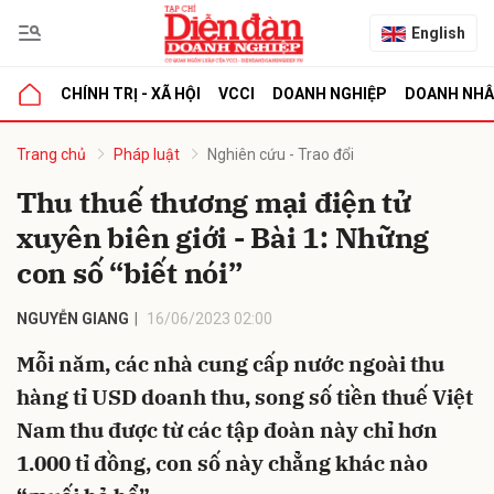
English
CHÍNH TRỊ - XÃ HỘI
VCCI
DOANH NGHIỆP
DOANH NH
bình luận
Trang chủ
Pháp luật
Nghiên cứu - Trao đổi
Thu thuế thương mại điện tử
xuyên biên giới - Bài 1: Những
con số “biết nói”
NGUYỄN GIANG
16/06/2023 02:00
Mỗi năm, các nhà cung cấp nước ngoài thu
Hủy
G
hàng tỉ USD doanh thu, song số tiền thuế Việt
Nam thu được từ các tập đoàn này chỉ hơn
1.000 tỉ đồng, con số này chẳng khác nào