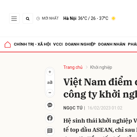
Hà Nội
36°C
/ 26 - 37°C
MỚI NHẤT
Gửi 
CHÍNH TRỊ - XÃ HỘI
VCCI
DOANH NGHIỆP
DOANH NHÂN
PHÁ
Trang chủ
Khởi nghiệp
Việt Nam điểm 
công ty khởi ng
NGỌC TÚ
16/02/2023 01:02
Hệ sinh thái khởi nghiệp 
tế top đầu ASEAN, chỉ sau