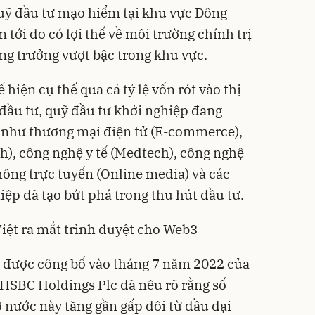
uỹ đầu tư mạo hiểm tại khu vực Đông
 tới do có lợi thế về môi trường chính trị
ăng trưởng vượt bậc trong khu vực.
hiện cụ thể qua cả tỷ lệ vốn rót vào thị
 đầu tư, quỹ đầu tư khởi nghiệp đang
 như thương mại điện tử (E-commerce),
h), công nghệ y tế (Medtech), công nghệ
hông trực tuyến (Online media) và các
ệp đã tạo bứt phá trong thu hút đầu tư.
Việt ra mắt trình duyệt cho Web3
o được công bố vào tháng 7 năm 2022 của
HSBC Holdings Plc đã nêu rõ rằng số
 nước này tăng gần gấp đôi từ đầu đại