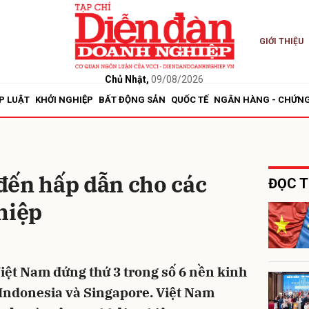
GIỚI THIỆU
bình luận
Chủ Nhật,
09/08/2026
P LUẬT
KHỞI NGHIỆP
BẤT ĐỘNG SẢN
QUỐC TẾ
NGÂN HÀNG - CHỨN
đến hấp dẫn cho các
ĐỌC T
hiệp
Hủy
G
Việt Nam đứng thứ 3 trong số 6 nền kinh
 Indonesia và Singapore. Việt Nam