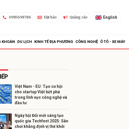
English
0985698786
Đặt báo
Quảng cáo
G KHOÁN
DU LỊCH
KINH TẾ ĐỊA PHƯƠNG
CÔNG NGHỆ
Ô TÔ - XE MÁY
IẾP
Việt Nam - EU: Tạo cơ hội
cho startup Việt bứt phá
ửi
trong lĩnh vực công nghệ và
đầu tư
Ngày hội Đổi mới sáng tạo
quốc gia Techfest 2025: Sân
chơi khẳng định vị thế khởi