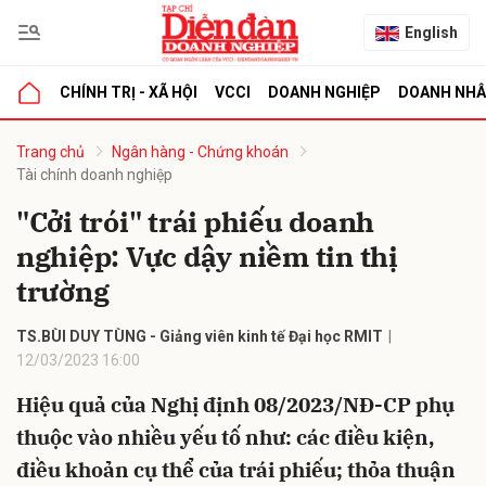
English
CHÍNH TRỊ - XÃ HỘI
VCCI
DOANH NGHIỆP
DOANH NH
bình luận
Trang chủ
Ngân hàng - Chứng khoán
Tài chính doanh nghiệp
"Cởi trói" trái phiếu doanh
nghiệp: Vực dậy niềm tin thị
trường
TS.BÙI DUY TÙNG - Giảng viên kinh tế Đại học RMIT
12/03/2023 16:00
Hủy
G
Hiệu quả của Nghị định 08/2023/NĐ-CP phụ
thuộc vào nhiều yếu tố như: các điều kiện,
điều khoản cụ thể của trái phiếu; thỏa thuận