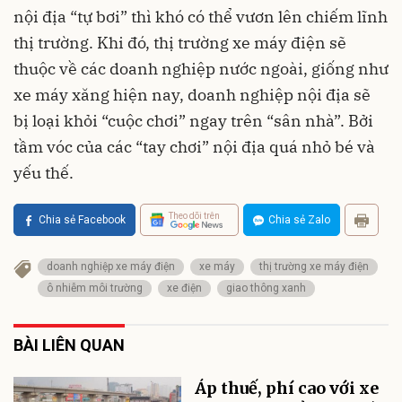
nội địa “tự bơi” thì khó có thể vươn lên chiếm lĩnh
thị trường. Khi đó, thị trường xe máy điện sẽ
thuộc về các doanh nghiệp nước ngoài, giống như
xe máy xăng hiện nay, doanh nghiệp nội địa sẽ
bị loại khỏi “cuộc chơi” ngay trên “sân nhà”. Bởi
tầm vóc của các “tay chơi” nội địa quá nhỏ bé và
yếu thế.
Theo dõi trên
Chia sẻ Facebook
Chia sẻ Zalo
doanh nghiệp xe máy điện
xe máy
thị trường xe máy điện
ô nhiễm môi trường
xe điện
giao thông xanh
BÀI LIÊN QUAN
Áp thuế, phí cao với xe