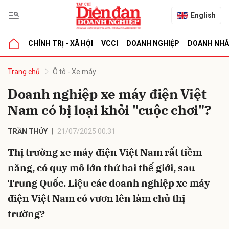
English
CHÍNH TRỊ - XÃ HỘI
VCCI
DOANH NGHIỆP
DOANH NH
bình luận
Trang chủ
Ô tô - Xe máy
Doanh nghiệp xe máy điện Việt
Nam có bị loại khỏi "cuộc chơi"?
TRẦN THỦY
21/07/2025 00:31
Thị trường xe máy điện Việt Nam rất tiềm
năng, có quy mô lớn thứ hai thế giới, sau
Hủy
G
Trung Quốc. Liệu các doanh nghiệp xe máy
điện Việt Nam có vươn lên làm chủ thị
trường?