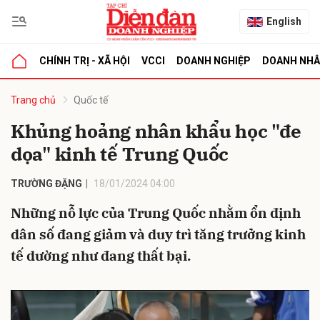
English
CHÍNH TRỊ - XÃ HỘI
VCCI
DOANH NGHIỆP
DOANH NH
bình luận
Trang chủ
Quốc tế
Khủng hoảng nhân khẩu học "đe
dọa" kinh tế Trung Quốc
TRƯỜNG ĐẶNG
18/01/2024 04:00
Những nỗ lực của Trung Quốc nhằm ổn định
dân số đang giảm và duy trì tăng trưởng kinh
Hủy
G
tế dường như đang thất bại.