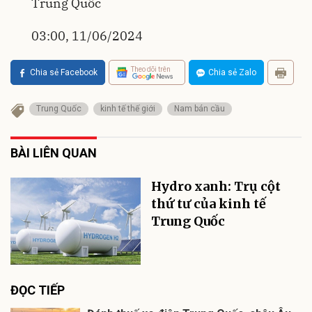
Trung Quốc
03:00, 11/06/2024
Theo dõi trên
Chia sẻ Facebook
Chia sẻ Zalo
Trung Quốc
kinh tế thế giới
Nam bán cầu
BÀI LIÊN QUAN
Hydro xanh: Trụ cột
thứ tư của kinh tế
Trung Quốc
ĐỌC TIẾP