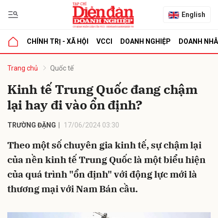
English
CHÍNH TRỊ - XÃ HỘI
VCCI
DOANH NGHIỆP
DOANH NH
bình luận
Trang chủ
Quốc tế
Kinh tế Trung Quốc đang chậm
lại hay đi vào ổn định?
TRƯỜNG ĐẶNG
17/06/2024 03:30
Theo một số chuyên gia kinh tế, sự chậm lại
của nền kinh tế Trung Quốc là một biểu hiện
Hủy
G
của quá trình "ổn định" với động lực mới là
thương mại với Nam Bán cầu.