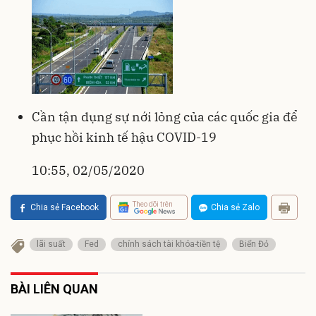
Cần tận dụng sự nới lỏng của các quốc gia để
phục hồi kinh tế hậu COVID-19
10:55, 02/05/2020
Theo dõi trên
Chia sẻ Facebook
Chia sẻ Zalo
lãi suất
Fed
chính sách tài khóa-tiền tệ
Biển Đỏ
BÀI LIÊN QUAN