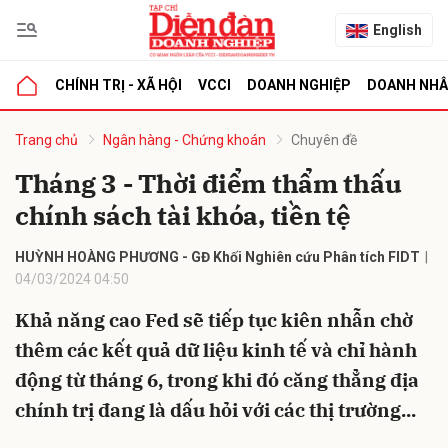
English
CHÍNH TRỊ - XÃ HỘI
VCCI
DOANH NGHIỆP
DOANH NH
bình luận
Trang chủ
Ngân hàng - Chứng khoán
Chuyên đề
Tháng 3 - Thời điểm thẩm thấu
chính sách tài khóa, tiền tệ
HUỲNH HOÀNG PHƯƠNG - GĐ Khối Nghiên cứu Phân tích FIDT
04/03/2024 04:50
Khả năng cao Fed sẽ tiếp tục kiên nhẫn chờ
Hủy
G
thêm các kết quả dữ liệu kinh tế và chỉ hành
động từ tháng 6, trong khi đó căng thẳng địa
chính trị đang là dấu hỏi với các thị trường...