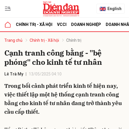
English
CHÍNH TRỊ - XÃ HỘI
VCCI
DOANH NGHIỆP
DOANH NH
bình luận
Trang chủ
Chính trị - Xã hội
Chính trị
Cạnh tranh công bằng - "bệ
phóng" cho kinh tế tư nhân
Lê Trà My
13/05/2025 04:10
Trong bối cảnh phát triển kinh tế hiện nay,
việc thiết lập một hệ thống cạnh tranh công
Hủy
G
bằng cho kinh tế tư nhân đang trở thành yêu
cầu cấp thiết.