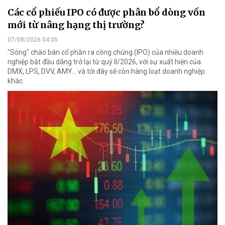
Các cổ phiếu IPO có được phân bổ dòng vốn
mới từ nâng hạng thị trường?
07/08/2026 04:05
"Sóng" chào bán cổ phần ra công chúng (IPO) của nhiều doanh
nghiệp bắt đầu dâng trở lại từ quý II/2026, với sự xuất hiện của
DMX, LPS, DVV, AMY... và tới đây sẽ còn hàng loạt doanh nghiệp
khác.