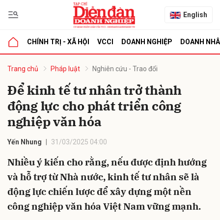
English
CHÍNH TRỊ - XÃ HỘI
VCCI
DOANH NGHIỆP
DOANH NH
bình luận
Trang chủ
Pháp luật
Nghiên cứu - Trao đổi
Để kinh tế tư nhân trở thành
động lực cho phát triển công
nghiệp văn hóa
Yến Nhung
31/03/2025 04:00
Nhiều ý kiến cho rằng, nếu được định hướng
Hủy
G
và hỗ trợ từ Nhà nước, kinh tế tư nhân sẽ là
động lực chiến lược để xây dựng một nền
công nghiệp văn hóa Việt Nam vững mạnh.